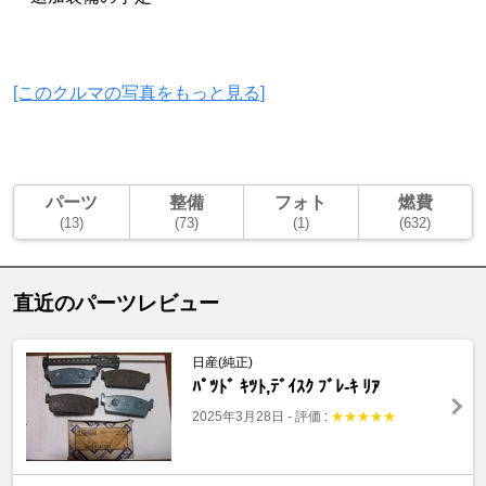
[このクルマの写真をもっと見る]
パーツ
整備
フォト
燃費
(13)
(73)
(1)
(632)
直近のパーツレビュー
日産(純正)
ﾊﾟﾂﾄﾞ ｷﾂﾄ,ﾃﾞｲｽｸ ﾌﾞﾚ-ｷ ﾘｱ
2025年3月28日
-
評価 :
★
★
★
★
★