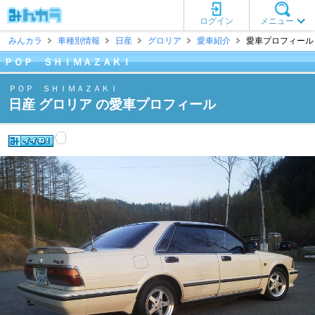
ログイン
メニュー
みんカラ
車種別情報
日産
グロリア
愛車紹介
愛車プロフィール 
ＰＯＰ ＳＨＩＭＡＺＡＫＩ
ＰＯＰ ＳＨＩＭＡＺＡＫＩ
日産 グロリア の愛車プロフィール