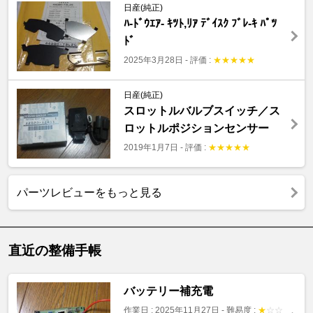
日産(純正)
ﾊ-ﾄﾞｳｴｱ- ｷﾂﾄ,ﾘｱ ﾃﾞｲｽｸ ﾌﾞﾚ-ｷ ﾊﾟﾂ
ﾄﾞ
2025年3月28日
-
評価 :
★
★
★
★
★
日産(純正)
スロットルバルブスイッチ／ス
ロットルポジションセンサー
2019年1月7日
-
評価 :
★
★
★
★
★
パーツレビューをもっと見る
直近の整備手帳
バッテリー補充電
作業日 : 2025年11月27日
-
難易度 :
★
☆
☆