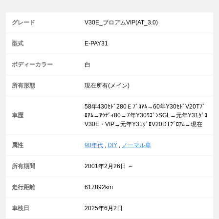
グレード
V30E_ブロアムVIP(AT_3.0)
型式
E-PAY31
ボディーカラー
白
所有形態
現在所有(メイン)
58年430ｾﾄﾞ280Ｅﾌﾞﾛｱﾑ→60年Y30ｾﾄﾞV20Tﾌﾞ
車歴
ﾛｱﾑ→ｱｳﾃﾞｨ80→7年Y30ﾜｺﾞﾝSGL→元年Y31ｸﾞﾛ
V30E・VIP→元年Y31ｸﾞﾛV20DTﾌﾞﾛｱﾑ→現在
属性
90年代
,
DIY
,
ノーマル車
所有期間
2001年2月26日 ～
走行距離
617892km
車検日
2025年6月2日