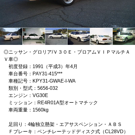
◎ニッサン・グロリア/Ｖ３０Ｅ・ブロアムＶＩＰマルチＡ
Ｖ車◎
初度登録：1991（平成3）年4月
車台番号：PAY31-415***
車種記号：KPY31-GWAE-I-WA
類別・型式：5656-032
エンジン：VG30E
ミッション：RE4R01A型オートマチック
車両重量：1560kg
足回り：4輪独立懸架・エアサスペンション・ＡＢＳ
Ｆブレーキ：ベンチレーテッドディスク式（CL28VD）