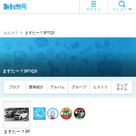
ログイン
メニュー
みんカラ
ますたー？3P7Q3
ますたー？3P7Q3
ラップ
ブログ
愛車紹介
アルバム
グループ
ヒストリ
タイム
ますたー？3P