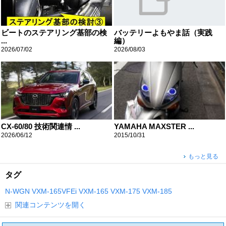
ビートのステアリング基部の検
バッテリーよもやま話（実践
...
編）
2026/07/02
2026/08/03
CX-60/80 技術関連情 ...
YAMAHA MAXSTER ...
2026/06/12
2015/10/31
もっと見る
タグ
N-WGN
VXM-165VFEi
VXM-165
VXM-175
VXM-185
関連コンテンツを開く