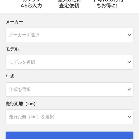
メーカー
モデル
年式
走行距離（km）