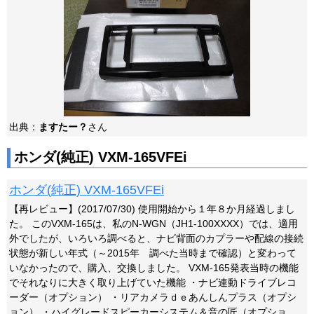
出典：
ますたー？
さん
ホンダ(純正) VXM-165VFEi
ホンダ(純正) VXM-165VFEi
【再レビュー】(2017/07/30) 使用開始から１年８か月経過しまし
た。 このVXM-165は、私のN-WGN（JH1-100XXXX）では、適用
外でしたが、いろいろ調べると、ナビ背面のカプラーや配線の接続
状態が新しい年式（～2015年 調べた当時まで確認）と変わって
いなかったので、購入、交換しました。 VXM-165発表当時の機能
でそれなりに大きく取り上げていた機能 ・ナビ連動ドライブレコ
ーダー（オプション） ・リアカメラｄｅあんしんプラス（オプシ
ョン） ・ハイグレードスピーカーシステム＆音の匠（オプショ