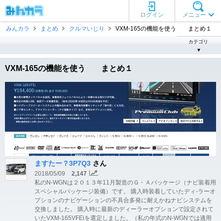
ログイン
メニュー
みんカラ
まとめ
クルマいじり
VXM-165の機能を使う まとめ１
カテゴリ
▼
VXM-165の機能を使う まとめ１
ますたー？3P7Q3
さん
2018/05/09
2,147
私のN-WGNは２０１３年11月製造のＧ・Ａパッケージ（ナビ装着用
スペシャルパッケージ装備）です。 購入時装着していたディ-ラーオ
プションのナビゲーションの不具合多発に耐えかねナビシステムを
交換しました。 購入時に最新のディーラーオプションで設定されて
いたVXM-165VFEiを選定しました。（私の年式のN-WGNでは適用