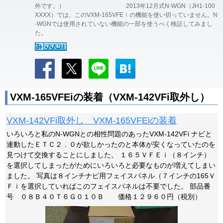
外です。） 2013年12月式N-WGN（JH1-100
XXXX）では、このVXM-165VFEｉの機能を使い切っていません。N
-WGNでは使用されていない機能の一部を使うべく検証してみまし
た。
VXM-165VFEiの装着（VXM-142VFi取外し）
VXM-142VFi取外し VXM-165VFEiの装着
いろいろと私のN-WGNとの相性問題のあったVXM-142VFi ナビと
連動したＥＴＣ２．０が欲しかったのと本体が安くなっていたのを
見つけて交換することにしました。 １６５ＶＦＥｉ（８インチ）
を選択してしまったがためにいろいろと必要なものが増えてしまい
ました。 写真は８インチナビ用フェイスパネル（７インチの165Ｖ
Ｆｉを選択していればこのフェイスパネルは不要でした。 部品番
号 ０８Ｂ４０Ｔ６Ｇ０１０Ｂ 価格１２９６０円（税別）