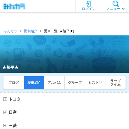
ログイン
メニュー
みんカラ
愛車紹介
愛車一覧 [★勝平★]
★勝平★
ラップ
ブログ
愛車紹介
アルバム
グループ
ヒストリ
タイム
トヨタ
日産
三菱