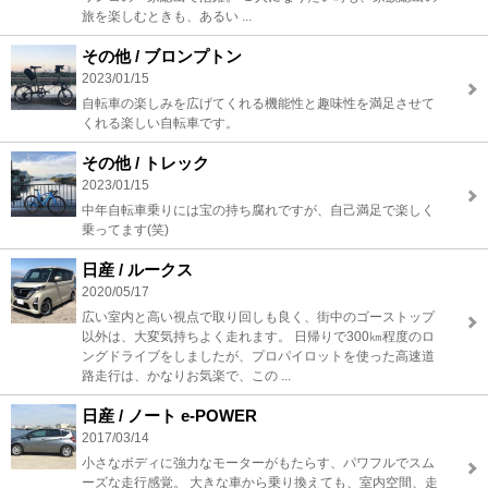
旅を楽しむときも、あるい ...
その他 / ブロンプトン
2023/01/15
自転車の楽しみを広げてくれる機能性と趣味性を満足させて
くれる楽しい自転車です。
その他 / トレック
2023/01/15
中年自転車乗りには宝の持ち腐れですが、自己満足で楽しく
乗ってます(笑)
日産 / ルークス
2020/05/17
広い室内と高い視点で取り回しも良く、街中のゴーストップ
以外は、大変気持ちよく走れます。 日帰りで300㎞程度のロ
ングドライブをしましたが、プロパイロットを使った高速道
路走行は、かなりお気楽で、この ...
日産 / ノート e-POWER
2017/03/14
小さなボディに強力なモーターがもたらす、パワフルでスム
ーズな走行感覚。 大きな車から乗り換えても、室内空間、走