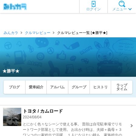
ログイン
メニュー
みんカラ
クルマレビュー
クルマレビュー一覧 [★勝平★]
★勝平★
ラップ
ブログ
愛車紹介
アルバム
グループ
ヒストリ
タイム
トヨタ / カムロード
2024/08/04
とにかく色々なシーンで使える事。 普段は自宅駐車場でリモ
ートワーク部屋として使用。 お出かけ時は、夫婦＋義母＋３
ワンコの一家総出で活躍。 １人になりたい時も、家族総出の