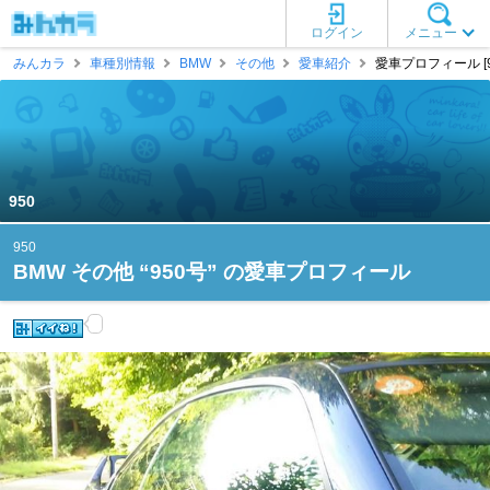
ログイン
メニュー
みんカラ
車種別情報
BMW
その他
愛車紹介
愛車プロフィール [9
950
950
BMW その他 “950号” の愛車プロフィール