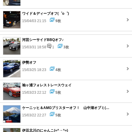
ワイド＆ディープオフ(゜o゜)
15/04/03 21:15
9枚
河芸シーサイドBBQオフ♪
15/03/31 18:58
1
3枚
伊勢オフ
15/03/25 18:23
4枚
袖ヶ浦フォレストレースウェイ
15/03/23 22:12
5枚
ケーニッヒ＆AMGブリスターオフ！ 山中湖オプミ(^_-)
15/03/22 22:27
5枚
伊豆北川のにゃんこ(=^・^=)