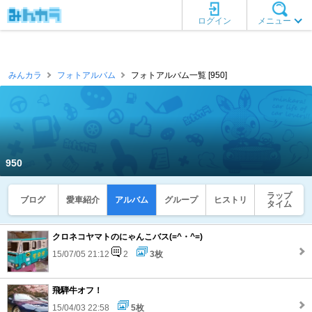
ログイン
メニュー
みんカラ
フォトアルバム
フォトアルバム一覧 [950]
950
ラップ
ブログ
愛車紹介
アルバム
グループ
ヒストリ
タイム
クロネコヤマトのにゃんこバス(=^・^=)
15/07/05 21:12
2
3枚
飛騨牛オフ！
15/04/03 22:58
5枚