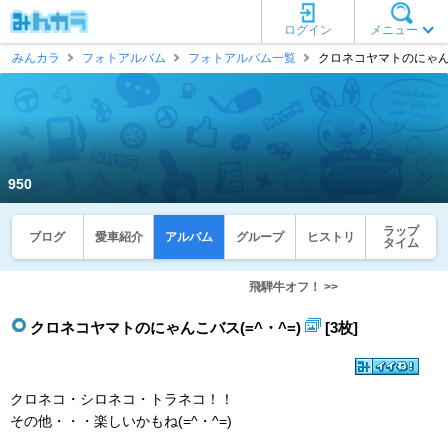
ログイン
メニュー
みんカラ
フォトアルバム
フォトアルバム一覧
クロネコヤマトのにゃんこバス
950
ラップ
ブログ
愛車紹介
アルバム
グループ
ヒストリ
タイム
飛騨牛オフ！ >>
クロネコヤマトのにゃんこバス(=^・^=)
[3枚]
クロネコ・シロネコ・トラネコ！！
その他・・・楽しいかもね(=^・^=)