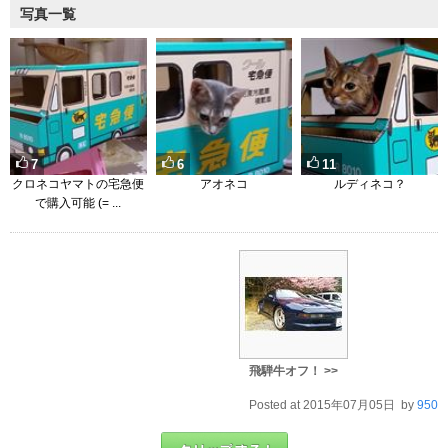
写真一覧
7
6
11
クロネコヤマトの宅急便
アオネコ
ルディネコ？
で購入可能 (= ...
飛騨牛オフ！ >>
Posted at 2015年07月05日 by
950