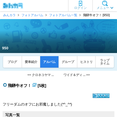
ログイン
メニュー
みんカラ
フォトアルバム
フォトアルバム一覧
飛騨牛オフ！ [950]
950
ラップ
ブログ
愛車紹介
アルバム
グループ
ヒストリ
タイム
<< クロネコヤマ ...
ワイド＆ディ ... >>
飛騨牛オフ！
[5枚]
フリーダムのオフにお邪魔しました(*^_^*)
写真一覧