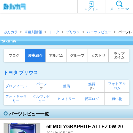
ログイン
メニュー
みんカラ
車種別情報
トヨタ
プリウス
パーツレビュー
パーツレビ
takumy
ラップ
ブログ
愛車紹介
アルバム
グループ
ヒストリ
タイム
トヨタ プリウス
フォトアル
パーツ
燃費
プロフィール
整備
バム
(3)
(1)
フォトギャラ
クルマレビ
ヒストリー
愛車ログ
買い物
リー
ュー
パーツレビュー一覧
elf MOLYGRAPHITE ALLEZ 0W-20