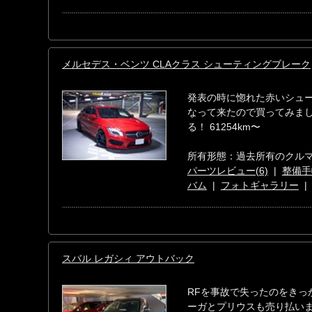
メルセデス・ベンツ CLAクラス シューティングブレーク
発表の時に惚れた赤いシュー
なって来たので買ってみまし
る！ 61254km〜
所有形態：過去所有のクル
パーツレビュー(6)
|
整備手帳
バム
|
フォトギャラリー
スバル レガシィ アウトバック
RFを事故で失ったのをきっ
ーガとプリウスも売り払いま