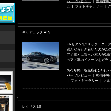
パーツレビュー
|
整備手帳(
ム
|
フォトギャラリー
|
キャデラック ATS
FRセダンで2リッタークラ
選んだら行き着いたのがこの
アメ車とは買った本人が1番
のアメ車のイメージをガラ
所有形態：現在所有(メイン)
パーツレビュー
|
整備手帳
|
フォトギャラリー
|
クル
レクサス LS