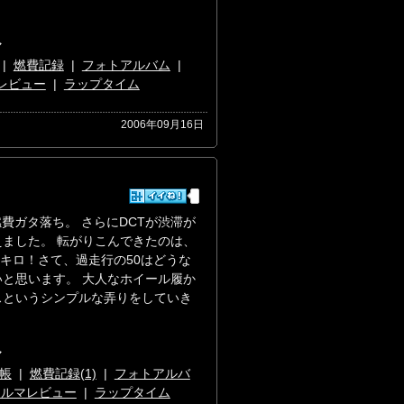
マ
|
燃費記録
|
フォトアルバム
|
レビュー
|
ラップタイム
2006年09月16日
費ガタ落ち。 さらにDCTが渋滞が
ました。 転がりこんできたのは、
万キロ！さて、過走行の50はどうな
と思います。 大人なホイール履か
スというシンプルな弄りをしていき
マ
帳
|
燃費記録(1)
|
フォトアルバ
クルマレビュー
|
ラップタイム