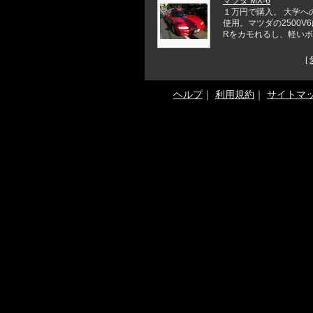
マツダ MX-6
１万円で購入。 大学へ
使用。マツダの2500V
Rをカモれるし、軽いボデ 
[
ヘルプ
｜
利用規約
｜
サイトマ