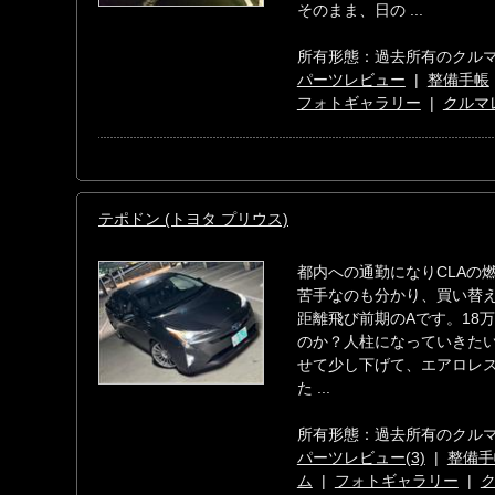
そのまま、日の ...
所有形態：過去所有のクル
パーツレビュー
|
整備手帳
フォトギャラリー
|
クルマ
テポドン (トヨタ プリウス)
都内への通勤になりCLAの燃
苦手なのも分かり、買い替え
距離飛び前期のAです。18
のか？人柱になっていきたい
せて少し下げて、エアロレ
た ...
所有形態：過去所有のクル
パーツレビュー(3)
|
整備手
ム
|
フォトギャラリー
|