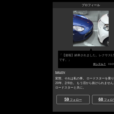
プロフィール
「【速報】納車されました。レクサスLS
です。」
何シテル？
03/20
takumy
変態、それは私の事。 ロードスターを乗
20年、計8台。 もう沼から抜けられません
ロードスターと共に。
59
68
フォロー
フォロ