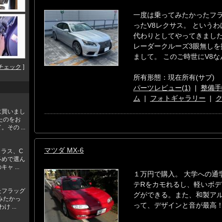
一度は乗ってみたかったフラ
ったV8レクサス。 という
代わりとしてやってきました
レーダークルーズ3眼無し
まして。 このご時世にV8
チェック
]
所有形態：現在所有(サブ)
パーツレビュー(1)
|
整備手
ム
|
フォトギャラリー
|
に買いまし
たのをお
その ...
マツダ MX-6
クラス、C
多めで選ん
 ...
１万円で購入。 大学への通学
テRをカモれるし、軽いボデ
たフラッグ
グができる。また、和製ア
みたかっ
って、デザインと音が最高！
 ...