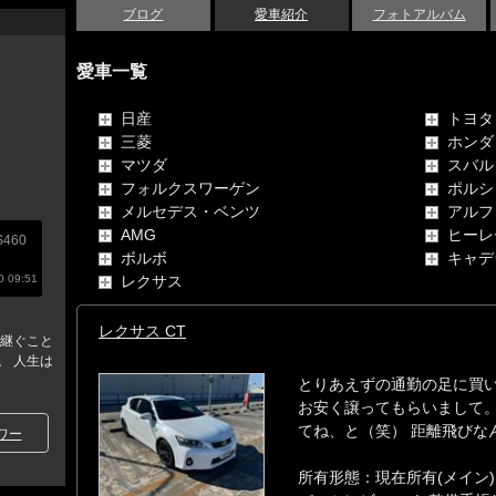
ブログ
愛車紹介
フォトアルバム
愛車一覧
日産
トヨタ
三菱
ホンダ
マツダ
スバル
フォルクスワーゲン
ポルシ
メルセデス・ベンツ
アルフ
AMG
ヒーレ
460
ボルボ
キャデ
 09:51
レクサス
レクサス CT
り継ぐこと
。 人生は
とりあえずの通勤の足に買い
お安く譲ってもらいまして
てね、と（笑） 距離飛びな
ワー
所有形態：現在所有(メイン)