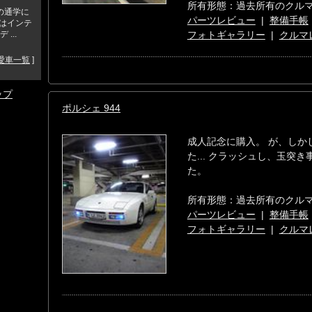
所有形態：過去所有のクル
の通学に
パーツレビュー
|
整備手帳
6はインテ
...
フォトギャラリー
|
クルマ
愛車一覧
]
ップ
ポルシェ 944
成人記念に購入。 が、しか
た... クラッシュし、玉突
た。
所有形態：過去所有のクル
パーツレビュー
|
整備手帳
フォトギャラリー
|
クルマ