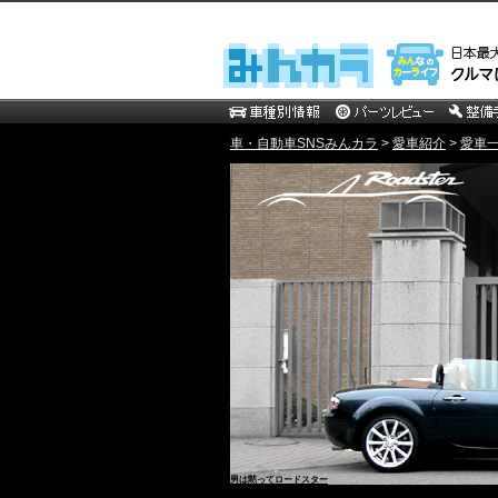
車・自動車SNSみんカラ
>
愛車紹介
>
愛車一覧
男は黙ってロードスター