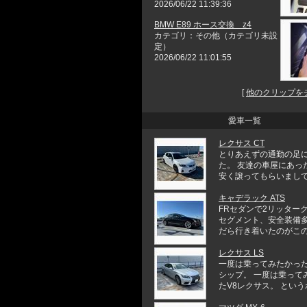
2026/06/22 11:39:36
BMW E89 ホース交換 z4
カテゴリ：その他（カテゴリ未設
定）
2026/06/22 11:01:55
[
他のクリップを
愛車一覧
レクサス CT
とりあえずの通勤の足
た。 友達の車屋にあっ
安く譲ってもらいまして。
キャデラック ATS
FRセダンで2リッター
セグメント、安全装備
だら行き着いたのがこのキャ
レクサス LS
一度は乗ってみたかっ
シップ。 一度は乗って
たV8レクサス。 というわけ