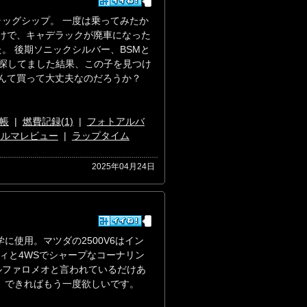
ッグシップ。 一度は乗ってみたか
わけで、キャデラックが廃車になった
。 後期ソニックシルバー、BSMと
を探してました結果、この子を見つけ
なんて買って大丈夫なのだろうか？
帳
|
燃費記録(1)
|
フォトアルバ
クルマレビュー
|
ラップタイム
2025年04月24日
に使用。マツダの2500V6はイン
ィと4WSでシャープなコーナリン
ルファロメオと言われているだけあ
 できればもう一度欲しいです。