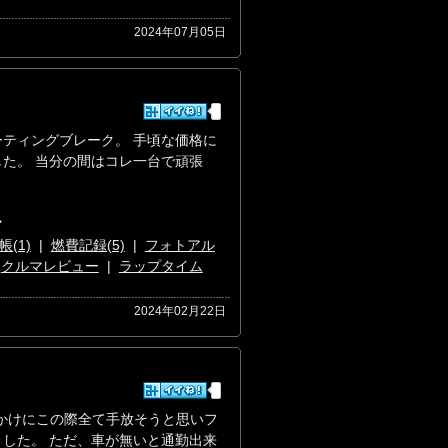
2024年07月05日
ティングブレーク。 手頃な価格に
た。 当分の間はコレ一台で頑張
マ
(1)
|
燃費記録(5)
|
フォトアル
|
クルマレビュー
|
ラップタイム
2024年02月22日
かけにこの際全て手放そうと思いフ
した。 ただ、車が無いと通勤出来