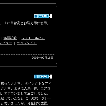
入。 主に首都高とお迎え用に使用。
マ
|
燃費記録
|
フォトアルバム
|
レビュー
|
ラップタイム
2006年09月16日
乗ったクルマ。 ダイレクトなフィ
くクルマ、まさに人馬一体。エアコ
間、エアコン無しで過ごしました。
勤していたなと（汗 結局、ブレー
うと思いましたが、資金難で放置。