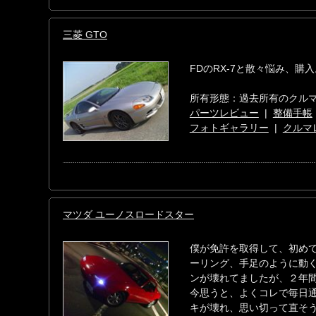
三菱 GTO
FDのRX-7と散々悩み、購
所有形態：過去所有のクル
パーツレビュー
|
整備手帳
フォトギャラリー
|
クルマ
マツダ ユーノスロードスター
僕が免許を取得して、初めて
ーリング、手足のように動
ンが壊れてましたが、２年
今思うと、よくコレで毎日通
キが壊れ、思い切って直そ