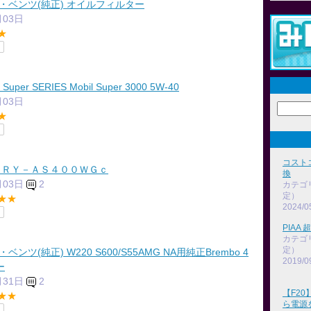
・ベンツ(純正) オイルフィルター
月03日
★
l Super SERIES Mobil Super 3000 5W-40
月03日
★
コスト
ＤＲＹ－ＡＳ４００ＷＧｃ
換
月03日
2
カテゴ
定）
★★
2024/0
PIAA
カテゴ
定）
ンツ(純正) W220 S600/S55AMG NA用純正Brembo 4
2019/0
ー
月31日
2
【F2
★★
ら電源