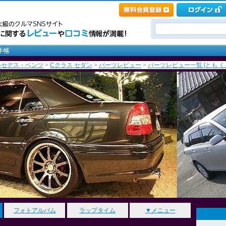
ルセデス・ベンツ
>
Cクラス セダン
>
パーツレビュー
>
パーツレビュー一覧 [とも く
フォトアルバム
ラップタイム
▼メニュー