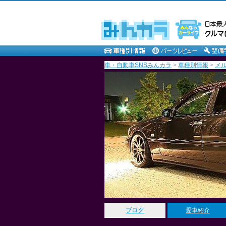
車・自動車SNSみんカラ
>
車種別情報
>
メ
ブログ
愛車紹介