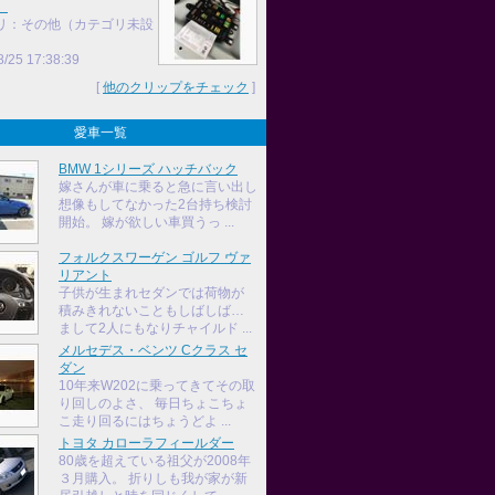
】
リ：その他（カテゴリ未設
8/25 17:38:39
[
他のクリップをチェック
]
愛車一覧
BMW 1シリーズ ハッチバック
嫁さんが車に乗ると急に言い出し
想像もしてなかった2台持ち検討
開始。 嫁が欲しい車買うっ ...
フォルクスワーゲン ゴルフ ヴァ
リアント
子供が生まれセダンでは荷物が
積みきれないこともしばしば…
まして2人にもなりチャイルド ...
メルセデス・ベンツ Cクラス セ
ダン
10年来W202に乗ってきてその取
り回しのよさ、 毎日ちょこちょ
こ走り回るにはちょうどよ ...
トヨタ カローラフィールダー
80歳を超えている祖父が2008年
３月購入。 折りしも我が家が新