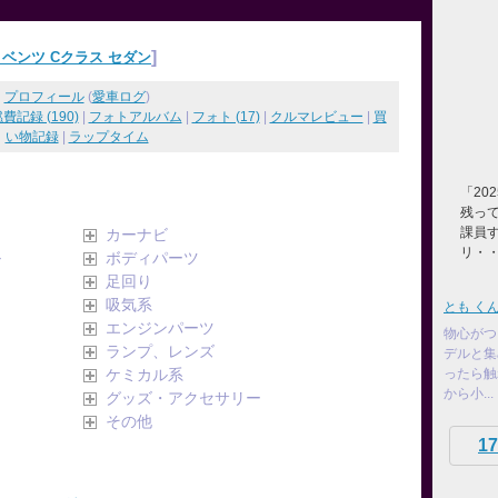
]
ベンツ Cクラス セダン
プロフィール
(
愛車ログ
)
費記録 (190)
|
フォトアルバム
|
フォト (17)
|
クルマレビュー
|
買
い物記録
|
ラップタイム
「20
残っ
課員
カーナビ
リ・
ル
ボディパーツ
足回り
吸気系
とも く
エンジンパーツ
物心がつ
ランプ、レンズ
デルと集
ケミカル系
ったら触
から小...
グッズ・アクセサリー
その他
17