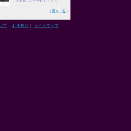
居引越しと時を同じくして ...
[
愛車一覧
]
ルプ
｜
利用規約
｜
サイトマップ