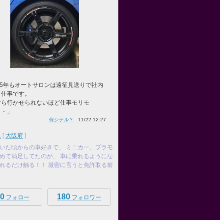
25年もオートサロンは遠征見送りで社内
て仕事です。
すら行かせられないほど仕事モリモ
・・」
何シテル？
11/22 12:27
ん
[
大阪府
]
いた頃からの車好きで、 ミニカー、プラモ
めて満足してたのが、 車に乗れるようにな
れるだけ触る！！ 厳密に言うと免許取る前
0
180
フォロー
フォロワー