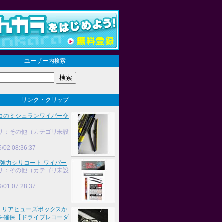
ユーザー内検索
リンク・クリップ
コのミシュランワイパー交
リ：その他（カテゴリ未設
5/02 08:36:37
 超強力シリコート ワイパー
リ：その他（カテゴリ未設
9/01 07:28:37
0】リアヒューズボックスか
を確保【ドライブレコーダ