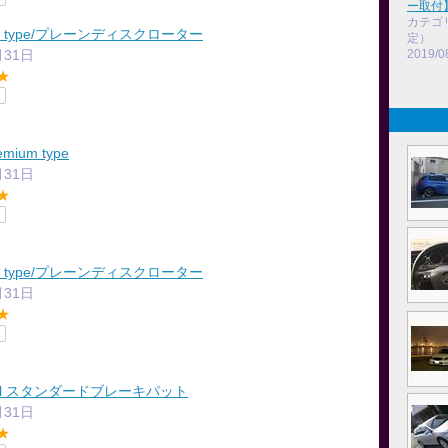
ー取付
カテゴ
PD type/プレーンディスクローター
定）
月31日
2019/0
★
emium type
月31日
★
PD type/プレーンディスクローター
月31日
★
ginal スタンダードブレーキパット
月31日
★