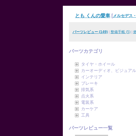
とも くんの愛車
[
メルセデス・
パーツレビュー (149)
|
整備手帳 (5)
|
燃
パーツカテゴリ
タイヤ・ホイール
カーオーディオ、ビジュア
インテリア
ブレーキ
排気系
点火系
電装系
カーケア
工具
パーツレビュー一覧