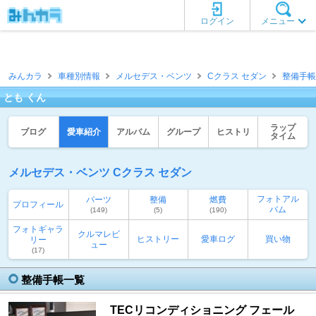
ログイン
メニュー
みんカラ
車種別情報
メルセデス・ベンツ
Cクラス セダン
整備手帳
とも くん
ラップ
ブログ
愛車紹介
アルバム
グループ
ヒストリ
タイム
メルセデス・ベンツ Cクラス セダン
フォトアル
パーツ
整備
燃費
プロフィール
バム
(149)
(5)
(190)
フォトギャラ
クルマレビ
ヒストリー
愛車ログ
買い物
リー
ュー
(17)
整備手帳一覧
TECリコンディショニング フェール