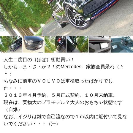
人生二度目の（ほぼ）衝動買い！
しかも、ま・さ・か？！のMercedes 家族全員呆れ（＾
＾；
ちなみに前車のＶＯＬＶＯは車検取ったばかりでし
た・・・
２０１３年４月予約、５月正式契約、１０月末納車。
現在は、実物大のプラモデル？大人のおもちゃ状態です
（自爆）
なお、イジリは雑で自己流なので１ｍ以内に近付いて見な
いでください・・・（汗）