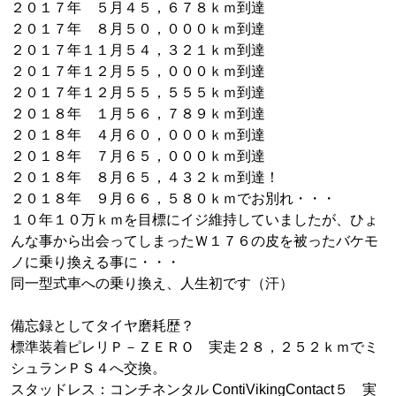
２０１７年 ５月４５，６７８ｋｍ到達
２０１７年 ８月５０，０００ｋｍ到達
２０１７年１１月５４，３２１ｋｍ到達
２０１７年１２月５５，０００ｋｍ到達
２０１７年１２月５５，５５５ｋｍ到達
２０１８年 １月５６，７８９ｋｍ到達
２０１８年 ４月６０，０００ｋｍ到達
２０１８年 ７月６５，０００ｋｍ到達
２０１８年 ８月６５，４３２ｋｍ到達！
２０１８年 ９月６６，５８０ｋｍでお別れ・・・
１０年１０万ｋｍを目標にイジ維持していましたが、ひょ
んな事から出会ってしまったＷ１７６の皮を被ったバケモ
ノに乗り換える事に・・・
同一型式車への乗り換え、人生初です（汗）
備忘録としてタイヤ磨耗歴？
標準装着ピレリＰ－ＺＥＲＯ 実走２８，２５２ｋｍでミ
シュランＰＳ４へ交換。
スタッドレス：コンチネンタル ContiVikingContact５ 実