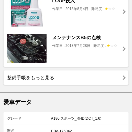
LOOP投入
作業日 : 2018年8月4日
-
難易度 :
★
☆
☆
メンテナンスB5の点検
作業日 : 2018年7月28日
-
難易度 :
★
☆
☆
整備手帳をもっと見る
愛車データ
グレード
A180 スポーツ_RHD(DCT_1.6)
型式
DBA-176042