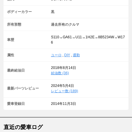
ボディーカラー
黒
所有形態
過去所有のクルマ
S110→GA61→U11→1H2E→8B5234W→W17
車歴
6
属性
ユーロ
,
DIY
,
通勤
2018年8月14日
最終給油日
給油数 (36)
2024年5月4日
最新パーツレビュー
レビュー数 (189)
愛車登録日
2014年11月3日
直近の愛車ログ