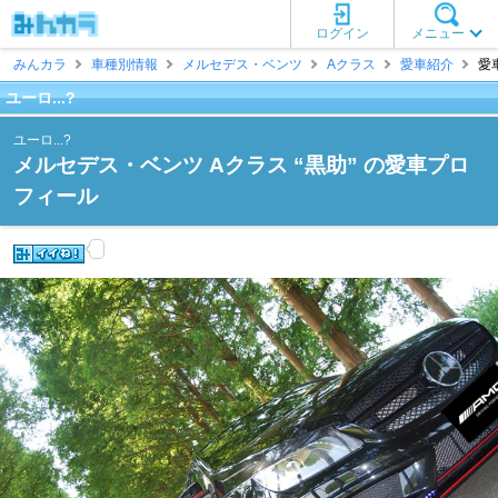
ログイン
メニュー
みんカラ
車種別情報
メルセデス・ベンツ
Aクラス
愛車紹介
愛車
ユーロ...?
ユーロ...?
メルセデス・ベンツ Aクラス “黒助” の愛車プロ
フィール