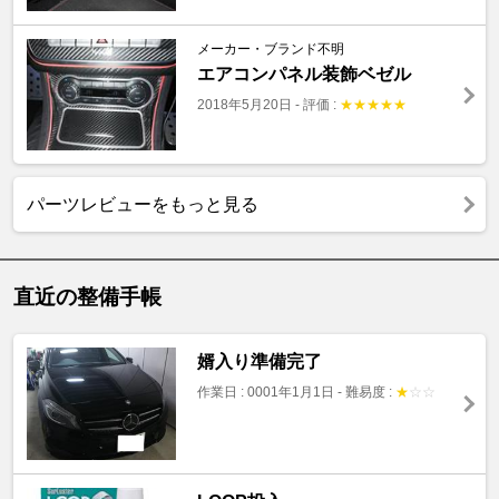
メーカー・ブランド不明
エアコンパネル装飾ベゼル
2018年5月20日
-
評価 :
★
★
★
★
★
パーツレビューをもっと見る
直近の整備手帳
婿入り準備完了
作業日 : 0001年1月1日
-
難易度 :
★
☆
☆