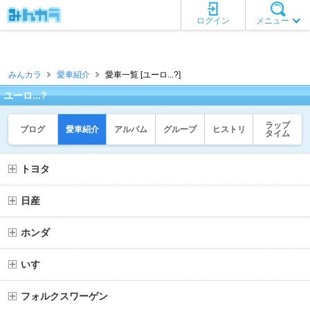
ログイン
メニュー
みんカラ
愛車紹介
愛車一覧 [ユーロ...?]
ユーロ...?
ラップ
ブログ
愛車紹介
アルバム
グループ
ヒストリ
タイム
トヨタ
日産
ホンダ
いすゞ
フォルクスワーゲン