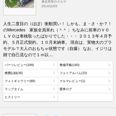
過去所有のクルマ
2014/11/03
人生二度目の（ほぼ）衝動買い！ しかも、ま・さ・か？！
のMercedes 家族全員呆れ（＾＾； ちなみに前車のＶＯ
ＬＶＯは車検取ったばかりでした・・・ ２０１３年４月予
約、５月正式契約、１０月末納車。 現在は、実物大のプラ
モデル？大人のおもちゃ状態です（自爆） なお、イジリは
雑で自己流なので１ｍ以 ...
パーツレビュー(189)
整備手帳(180)
燃費記録(36)
フォトアルバム(15)
フォトギャラリー(88)
クルマレビュー(1)
ラップタイム
愛車ログ
ヒストリー