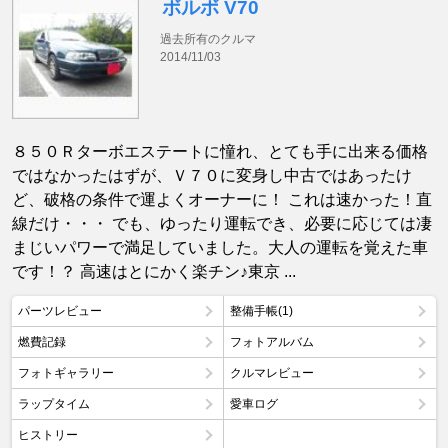
ボルボ V70
過去所有のクルマ
2014/11/03
８５０Ｒターボエステートに憧れ、とても手に出来る価格
ではなかったはずが、Ｖ７０に変身し中古ではあったけ
ど、破格の条件で運よくオーナーに！ これは速かった！直
線だけ・・・ でも、ゆったり運転でき、必要に応じては凄
まじいパワーで満足していました。大人の運転を覚えた車
です！？ 高速はとにかく楽チン♪東京 ...
パーツレビュー
整備手帳(1)
燃費記録
フォトアルバム
フォトギャラリー
クルマレビュー
ラップタイム
愛車ログ
ヒストリー