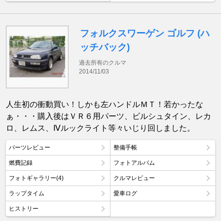
フォルクスワーゲン ゴルフ (ハ
ッチバック)
過去所有のクルマ
2014/11/03
人生初の衝動買い！しかも左ハンドルＭＴ！若かったな
ぁ・・・購入後はＶＲ６用パーツ、ビルシュタイン、レカ
ロ、レムス、Ⅳルックライト等々いじり回しました。
パーツレビュー
整備手帳
燃費記録
フォトアルバム
フォトギャラリー(4)
クルマレビュー
ラップタイム
愛車ログ
ヒストリー