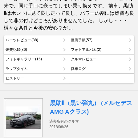
来で、同じ手口に嵌ってしまい乗り換えです。 前車、黒助
Ⅱはホントに見て良し走って良し、パワーの割には燃費も良
しで非の付けどころがありませんでした。 しかし・・・
様々な条件と今後の安心？が ...
パーツレビュー(88)
整備手帳(57)
燃費記録(86)
フォトアルバム(2)
フォトギャラリー(15)
クルマレビュー
ラップタイム
愛車ログ
ヒストリー
黒助Ⅱ（黒い弾丸） (メルセデス
AMG Aクラス)
過去所有のクルマ
2018/08/26