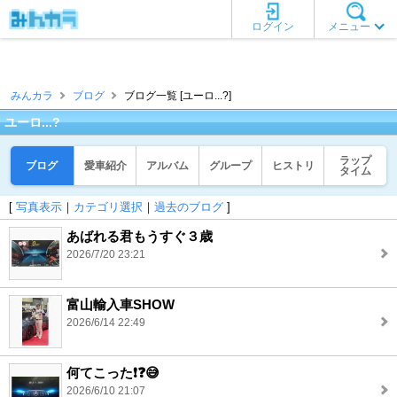
ログイン
メニュー
みんカラ
ブログ
ブログ一覧 [ユーロ...?]
ユーロ...?
ラップ
ブログ
愛車紹介
アルバム
グループ
ヒストリ
タイム
[
写真表示
｜
カテゴリ選択
｜
過去のブログ
]
あばれる君もうすぐ３歳
2026/7/20 23:21
富山輸入車SHOW
2026/6/14 22:49
何てこった❗️❓️😅
2026/6/10 21:07