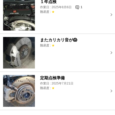
１年点検
作業日 : 2025年8月6日
1
難易度 :
★
またカリカリ音が😱
難易度 :
★
定期点検準備
作業日 : 2025年7月21日
難易度 :
★