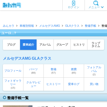
ログイン
メニュー
みんカラ
車種別情報
メルセデスAMG
GLAクラス
整備手帳
整備
ユーロ...?
ラップ
ブログ
愛車紹介
アルバム
グループ
ヒストリ
タイム
メルセデスAMG GLAクラス
フォトアル
パーツ
整備
燃費
プロフィール
バム
(88)
(57)
(85)
(2)
フォトギャラ
クルマレビ
ヒストリー
愛車ログ
買い物
リー
ュー
(15)
整備手帳一覧