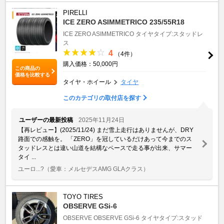
PIRELLI
ICE ZERO ASIMMETRICO 235/55R18
ICE ZERO ASIMMETRICO
タイヤタイプ:スタッドレ
ス
4
（4件）
購入価格：50,000円
この商品の
価格を比較する
タイヤ・ホイール
タイヤ
このカテゴリの取付店を探す
ユーザーの最新投稿
2025年11月24日
【再レビュー】(2025/11/24) まだ雪上走行はありませんが、DRY
路面での感触を。 「ZERO」を冠しているだけあって今までのス
タッドレスとは違い山道を結構なペースで走る事が出来、サマー
タイ ...
ユーロ...?
（愛車：メルセデスAMG GLAクラス）
TOYO TIRES
OBSERVE GSi-6
OBSERVE
OBSERVE GSi-6
タイヤタイプ:スタッド