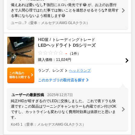
備えあれば憂いなし❓ 強烈にエロい発光です😂 が、お上のお墨付
きで人間心理ではただ事では無いことを連想させるそうな❓ 使用す
る事にならないよう精進します😅
ユーロ...?
（愛車：メルセデスAMG GLAクラス）
HID屋 / トレーディングトレード
LEDヘッドライト DSシリーズ
-
（1件）
購入価格：11,024円
ランプ、レンズ
ヘッドランプ
この商品の
価格を比較する
このカテゴリの取付店を探す
ユーザーの最新投稿
2025年12月7日
純正HIDが暗すぎるのでLEDに交換しました。 これで夜ドラも快
適です♪ この製品はワーニングキャンセラーも内蔵でポン付けOK
ですし、カットラインも変わりなく費用対効果は抜群だと思いま
す。
Ko45 1
（愛車：メルセデスAMG GLAクラス）