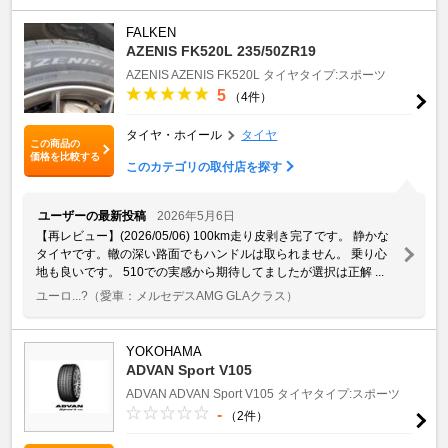
FALKEN
AZENIS FK520L 235/50ZR19
AZENIS
AZENIS FK520L
タイヤタイプ:スポーツ
5
（4件）
タイヤ・ホイール
タイヤ
この商品の
価格を比較する
このカテゴリの取付店を探す
ユーザーの最新投稿
2026年5月6日
【再レビュー】(2026/05/06) 100km走り皮剥き完了です。 静かな
タイヤです。轍の深い路面でもハンドルは取られません。 乗り心
地も良いです。 510での実感から期待してましたが選択は正解 ...
ユーロ...?
（愛車：メルセデスAMG GLAクラス）
YOKOHAMA
ADVAN Sport V105
ADVAN
ADVAN Sport V105
タイヤタイプ:スポーツ
-
（2件）