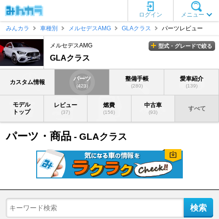
ログイン
メニュー
みんカラ
車種別
メルセデスAMG
GLAクラス
パーツレビュー
メルセデスAMG
型式・グレードで絞る
GLAクラス
パーツ
整備手帳
愛車紹介
カスタム情報
(423)
(280)
(139)
モデル
レビュー
燃費
中古車
すべて
トップ
(37)
(156)
(93)
パーツ・商品
- GLAクラス