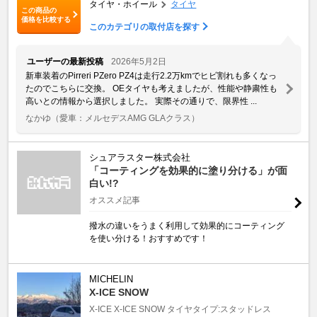
タイヤ・ホイール
タイヤ
この商品の
価格を比較する
このカテゴリの取付店を探す
ユーザーの最新投稿
2026年5月2日
新車装着のPirreri PZero PZ4は走行2.2万kmでヒビ割れも多くなっ
たのでこちらに交換。 OEタイヤも考えましたが、性能や静粛性も
高いとの情報から選択しました。 実際その通りで、限界性 ...
なかゆ
（愛車：メルセデスAMG GLAクラス）
シュアラスター株式会社
「コーティングを効果的に塗り分ける」が面
白い!?
オススメ記事
撥水の違いをうまく利用して効果的にコーティング
を使い分ける！おすすめです！
MICHELIN
X-ICE SNOW
X-ICE
X-ICE SNOW
タイヤタイプ:スタッドレス