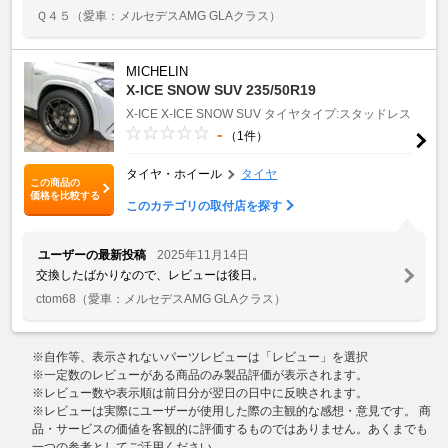
Ｑ４５
（愛車：メルセデスAMG GLAクラス）
MICHELIN
X-ICE SNOW SUV 235/50R19
X-ICE
X-ICE SNOW SUV
タイヤタイプ:スタッドレス
-
（1件）
タイヤ・ホイール
タイヤ
この商品の
価格を比較する
このカテゴリの取付店を探す
ユーザーの最新投稿
2025年11月14日
交換したばかりなので、レビューは後日。
ctom68
（愛車：メルセデスAMG GLAクラス）
※自作等、表示されないパーツレビューは「レビュー」を選択
※一定数のレビューがある商品のみ製品評価が表示されます。
※レビュー数や表示順は前日分が翌日の日中に反映されます。
※レビューは実際にユーザーが使用した際の主観的な感想・意見です。 商
品・サービスの価値を客観的に評価するものではありません。あくまでも
一つの参考としてご活用ください。