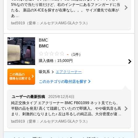
5%なので当たり前だけど、右のインナーにあるファンガードに当
たる。 新品のX-ICEを探すが在庫なし。。。 サイズ優先で在庫が
あ ...
tad5919
（愛車：メルセデスAMG GLAクラス）
BMC
BMC
-
（1件）
購入価格：15,000円
吸気系
エアクリーナー
この商品の
価格を比較する
このカテゴリの取付店を探す
ユーザーの最新投稿
2025年12月4日
純正交換タイプ エアクリーナー BMC FB01099 ネット見てたら、
半額の品を発見! 高くて躊躇していたので即購入。 やや吸気音も高
まり、刺激的になりました♪ 左は吊るしの純正品。大分密度が違 ...
tad5919
（愛車：メルセデスAMG GLAクラス）