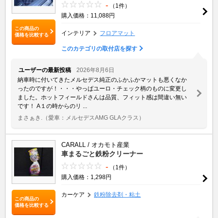
-
（1件）
購入価格：11,088円
この商品の
インテリア
フロアマット
価格を比較する
このカテゴリの取付店を探す
ユーザーの最新投稿
2026年8月6日
納車時に付いてきたメルセデス純正のふかふかマットも悪くなか
ったのですが！・・・やっぱユーロ・チェック柄のものに変更し
ました。ホットフィールドさんは品質、フィット感は間違い無い
です！ A１の時からのリ ...
まさぁき.
（愛車：メルセデスAMG GLAクラス）
CARALL / オカモト産業
車まるごと鉄粉クリーナー
-
（1件）
購入価格：1,298円
カーケア
鉄粉除去剤・粘土
この商品の
価格を比較する