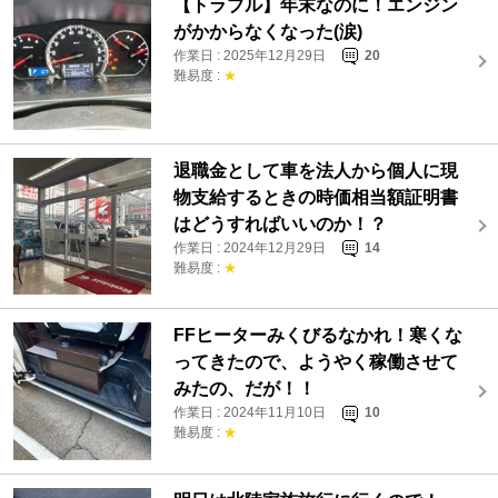
【トラブル】年末なのに！エンジン
がかからなくなった(涙)
作業日 : 2025年12月29日
20
難易度 :
★
退職金として車を法人から個人に現
物支給するときの時価相当額証明書
はどうすればいいのか！？
作業日 : 2024年12月29日
14
難易度 :
★
FFヒーターみくびるなかれ！寒くな
ってきたので、ようやく稼働させて
みたの、だが！！
作業日 : 2024年11月10日
10
難易度 :
★