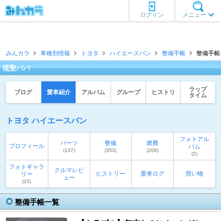
ログイン
メニュー
みんカラ
車種別情報
トヨタ
ハイエースバン
整備手帳
整備手帳一
琉聖パパ
ラップ
ブログ
愛車紹介
アルバム
グループ
ヒストリ
タイム
トヨタ ハイエースバン
フォトアル
パーツ
整備
燃費
プロフィール
バム
(137)
(353)
(208)
(2)
フォトギャラ
クルマレビ
ヒストリー
愛車ログ
買い物
リー
ュー
(15)
整備手帳一覧