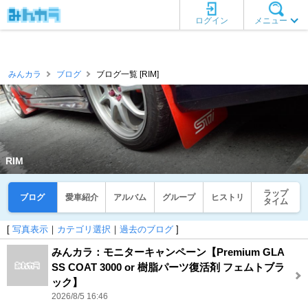
ログイン
メニュー
みんカラ
ブログ
ブログ一覧 [RIM]
RIM
ラップ
ブログ
愛車紹介
アルバム
グループ
ヒストリ
タイム
[
写真表示
｜
カテゴリ選択
｜
過去のブログ
]
みんカラ：モニターキャンペーン【Premium GLA
SS COAT 3000 or 樹脂パーツ復活剤 フェムトブラ
ック】
2026/8/5 16:46