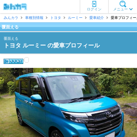
ログイン
メニュー
みんカラ
車種別情報
トヨタ
ルーミー
愛車紹介
愛車プロフィール
覆面える
覆面える
トヨタ ルーミー の愛車プロフィール