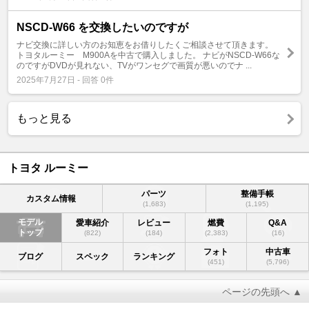
NSCD-W66 を交換したいのですが
ナビ交換に詳しい方のお知恵をお借りしたくご相談させて頂きます。
トヨタルーミー M900Aを中古で購入しました。 ナビがNSCD-W66な
のですがDVDが見れない、TVがワンセグで画質が悪いのでナ ...
2025年7月27日 - 回答 0件
もっと見る
トヨタ ルーミー
パーツ
整備手帳
カスタム情報
(1,683)
(1,195)
モデル
愛車紹介
レビュー
燃費
Q&A
トップ
(822)
(184)
(2,383)
(16)
フォト
中古車
ブログ
スペック
ランキング
(451)
(5,796)
ページの先頭へ ▲