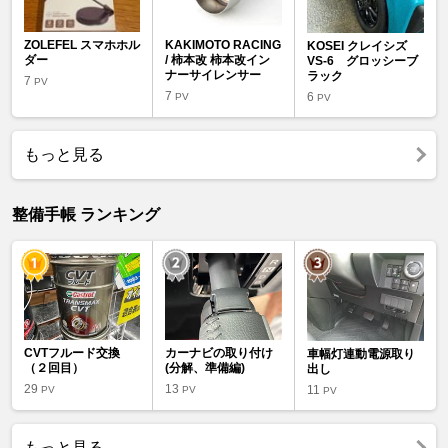
ZOLEFEL スマホホル
KAKIMOTO RACING
KOSEI クレイシズ
ダー
/ 柿本改 柿本改イン
VS-6 グロッシーブ
ナーサイレンサー
ラック
7
PV
7
6
PV
PV
もっと見る
整備手帳 ランキング
CVTフルード交換
カーナビの取り付け
車幅灯連動電源取り
（２回目）
(分解、準備編)
出し
29
13
11
PV
PV
PV
もっと見る