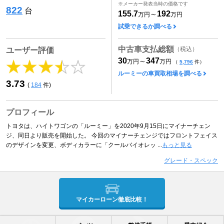
※メーカー発表当時の価格です
822
台
155.7
192
～
万円
万円
試乗できるか調べる
中古車支払総額
（税込）
ユーザー評価
30
347
～
万円
万円
（
5,796
件）
ルーミーの車買取相場を調べる
3.73
(
184
件)
プロフィール
トヨタは、ハイトワゴンの「ルーミー」を2020年9月15日にマイナーチェン
ジ、同日より販売を開始した。 今回のマイナーチェンジではフロントフェイス
のデザインを変更、ボディカラーに「クールバイオレッ ...
もっと見る
グレード・スペック
マイカーローン徹底比較！