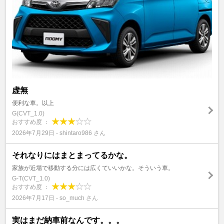
虚無
便利な車。以上
G(CVT_1.0)
おすすめ度 ：
2026年7月29日 - shintaro986 さん
それなりにはまとまってるかな。
家族が近場で移動する分には広くていいかな。そういう車。
G-T(CVT_1.0)
おすすめ度 ：
2026年7月17日 - so_much さん
実はまだ納車前なんです。。。