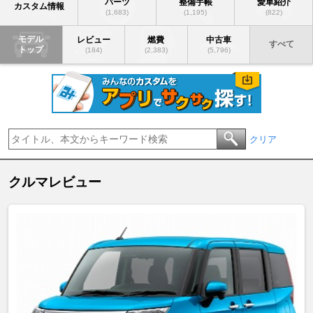
パーツ
整備手帳
愛車紹介
カスタム情報
(1,683)
(1,195)
(822)
モデル
レビュー
燃費
中古車
すべて
トップ
(184)
(2,383)
(5,796)
クリア
クルマレビュー