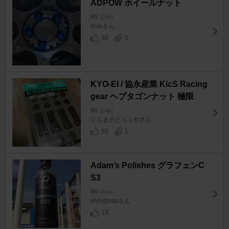
ADPOW ホイールナット
86
[ZN6]
linieさん
30
0
KYO-EI / 協永産業 KicS Racing
gear ヘプタゴンナット 極限
86
[ZN6]
ぐんまのとうふやさん
56
1
Adam’s Polishes グラフェンC
S3
86
[ZN6]
shin@sspさん
13