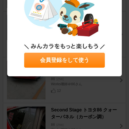
MICHELIN PILOT SPORT 4S
86
[ZN6]
ヒライ＠MR-Sさん
41
会員登録をして使う
メーカー不明 フロントリップス
ポイラー
86
[ZN6]
Works囃師＠86さん
12
Second Stage トヨタ86 クォー
ターパネル（カーボン調）
86
[ZN6]