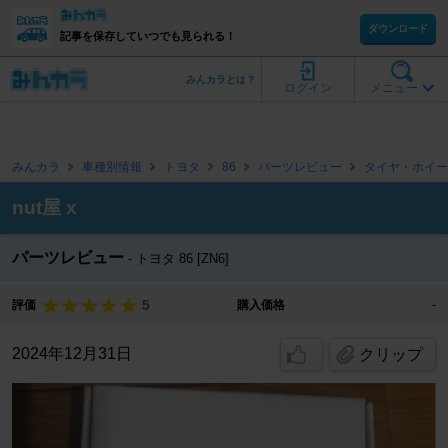
ダウンロード
記事を保存していつでも見られる！
みんカラとは？
ログイン
メニュー
みんカラ
車種別情報
トヨタ
86
パーツレビュー
タイヤ・ホイー
nut屋 x
パーツレビュー
トヨタ 86 [ZN6]
5
評価
購入価格
-
2024年12月31日
クリップ