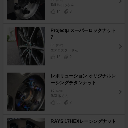
Tail Happyさん
14
3
Projectμ スーパーロックナット
7
86
[ZN6]
エアロスターさん
18
2
レボリューション オリジナルレ
ーシングチタンナット
86
[ZN6]
氷室.改さん
33
2
RAYS 17HEXレーシングナット