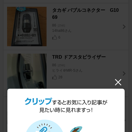
タカギ バブルコネクター G10
69
86
[ZN6]
14ha86さん
6
TRD ドアスタビライザー
86
[ZN6]
ヒライ＠MR-Sさん
28
メーカー不明 エアコンパネル
(ベント)
86
[ZN6]
Works囃師＠86さん
14