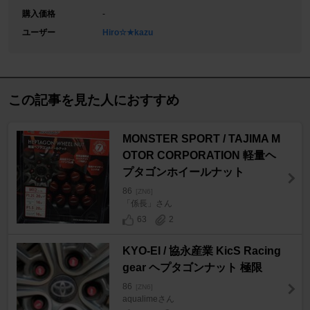
購入価格
-
ユーザー
Hiro☆★kazu
この記事を見た人におすすめ
MONSTER SPORT / TAJIMA M
OTOR CORPORATION 軽量ヘ
プタゴンホイールナット
86
[ZN6]
「係長」さん
63
2
KYO-EI / 協永産業 KicS Racing
gear ヘプタゴンナット 極限
86
[ZN6]
aqualimeさん