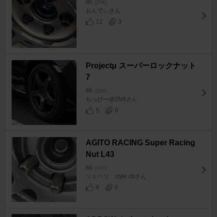
86
[ZN6]
おんでぃさん
12
3
Projectμ スーパーロックナット
7
86
[ZN6]
ちっぴー@ZN6さん
5
0
AGITO RACING Super Racing
Nut L43
86
[ZN6]
ツェペリ style cbさん
8
0