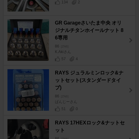
134
2
GR Garageさいたま中央 オリ
ジナルチタンホイールナット 8
6専用
86
[ZN6]
K.Akiさん
57
4
RAYS ジュラルミンロック&ナ
ットセット(スタンダードタイ
プ)
86
[ZN6]
ぱんじーさん
51
0
RAYS 17HEXロック&ナットセ
ット
86
[ZN6]