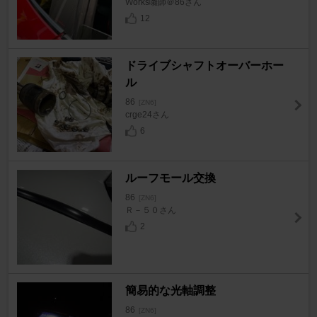
Works囃師＠86さん
12
ドライブシャフトオーバーホー
ル
86
[ZN6]
crge24さん
6
ルーフモール交換
86
[ZN6]
Ｒ－５０さん
2
簡易的な光軸調整
86
[ZN6]