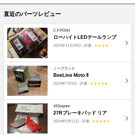
直近のパーツレビュー
C.F.POSH
ローハイトLEDテールランプ
2024年11月29日
-
評価 :
★
★
★
★
☆
ノーブランド
BeeLine Moto Ⅱ
2024年7月5日
-
評価 :
★
★
★
★
★
45Degree
27Rブレーキパッド リア
2024年5月11日
-
評価 :
★
★
★
★
★