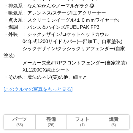
・排気系：なんやかんやノーマルがラク😂
・吸気系：アレンネス/ステージⅠエアクリーナー
・点火系：スクリーミンイーグル/１０ｍｍワイヤー他
・燃調 ：バンス＆ハインズ/FUEL PAK FP3
・外装 ：シックデザイン/ロケットヘッドカウル
04年式1200サイドカバー(一部加工、自家塗装)
シックデザイン/クラシックリアフェンダー(自家
塗装)
メーカー失念/FRPフロントフェンダー(自家塗装)
XL1200CX純正シート
・その他：魔法のネジ(笑)の他、細々と
[このクルマの写真をもっと見る]
パーツ
整備
フォト
燃費
(53)
(26)
(1)
(6)