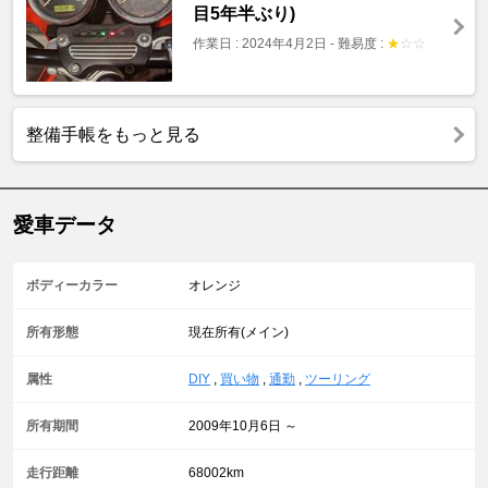
目5年半ぶり)
作業日 : 2024年4月2日
-
難易度 :
★
☆
☆
整備手帳をもっと見る
愛車データ
ボディーカラー
オレンジ
所有形態
現在所有(メイン)
属性
DIY
,
買い物
,
通勤
,
ツーリング
所有期間
2009年10月6日 ～
走行距離
68002km