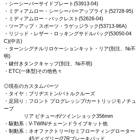
・シーシーバーサイドプレート(53913-04)
・ミディアムロー・シーシーバーアップライト(52728-95)
・ミディアムロー・バックレスト(52626-04)
・ツーアップ・スポーツ・ラゲッジラック(53713-96A)
・リジッド・レザー・ロッキングサドルバッグ(53050-04
C)(中古)
・ターンシグナルリロケーションキット・リア(別注、№不
明)
・鍵付きタンクキャップ(別注、№不明)
・ETC(一体型)その他色々
◎現在のカスタムパーツ
・タイヤ：ブリヂストン/バトルクルーズ
・足回り：フロント プログレッシブ/カートリッジモノチュ
ーブ
リア ビチューボ/ツインショック356mm
・駆動系：V-TWIN/チェーンドライブキット他
・制動系：ネオファクトリー/セミフローティングローター
45ディグリー/27Rブレーキパッド