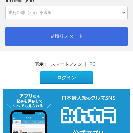
走行距離（km）
見積りスタート
表示：
スマートフォン
|
PC
ログイン