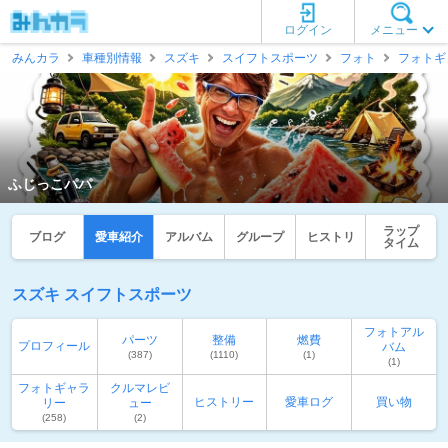
ログイン
メニュー
みんカラ
車種別情報
スズキ
スイフトスポーツ
フォト
フォトギ
ふじっこパパ
ラップ
ブログ
愛車紹介
アルバム
グループ
ヒストリ
タイム
スズキ スイフトスポーツ
フォトアル
パーツ
整備
燃費
プロフィール
バム
(387)
(1110)
(1)
(1)
フォトギャラ
クルマレビ
ヒストリー
愛車ログ
買い物
リー
ュー
(258)
(2)