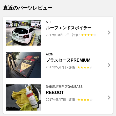
直近のパーツレビュー
STI
ルーフエンドスポイラー
2017年10月10日
-
評価 :
★
★
★
★
☆
AION
プラスセーヌPREMIUM
2017年5月7日
-
評価 :
★
★
★
★
☆
洗車用品専門店GANBASS
REBOOT
2017年5月7日
-
評価 :
★
★
★
★
☆