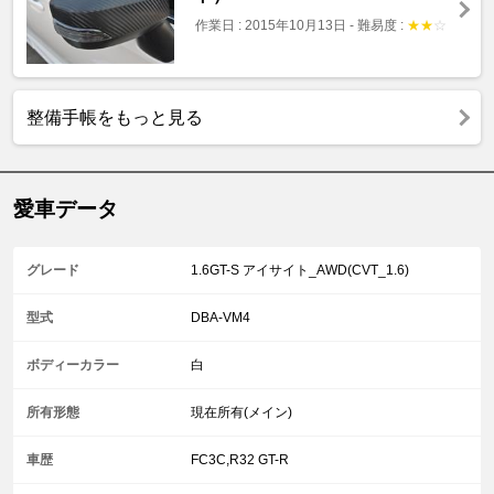
作業日 : 2015年10月13日
-
難易度 :
★
★
☆
整備手帳をもっと見る
愛車データ
グレード
1.6GT-S アイサイト_AWD(CVT_1.6)
型式
DBA-VM4
ボディーカラー
白
所有形態
現在所有(メイン)
車歴
FC3C,R32 GT-R