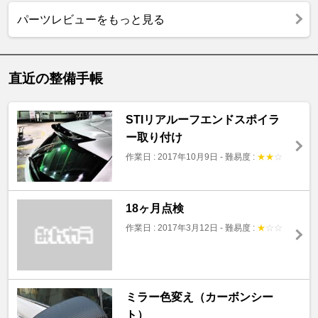
パーツレビューをもっと見る
直近の整備手帳
STIリアルーフエンドスポイラ
ー取り付け
作業日 : 2017年10月9日
-
難易度 :
★
★
☆
18ヶ月点検
作業日 : 2017年3月12日
-
難易度 :
★
☆
☆
ミラー色変え（カーボンシー
ト）