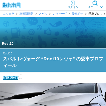
ログイン
メニュー
みんカラ
車種別情報
スバル
レヴォーグ
愛車紹介
愛車プロフィール
Root10
Root10
スバル レヴォーグ “Root10レヴォ” の愛車プロフ
ィール