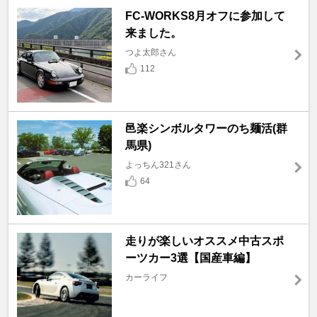
FC-WORKS8月オフに参加して
来ました。
つよ太郎さん
112
邑楽シンボルタワーのち麺活(群
馬県)
よっちん321さん
64
走りが楽しいオススメ中古スポ
ーツカー3選【国産車編】
カーライフ