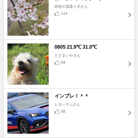
緋色の流星☆彡さん
114
0805 21.9℃ 31.0℃
どどまいやさん
69
インプレ！＾＾
レガッテムさん
58