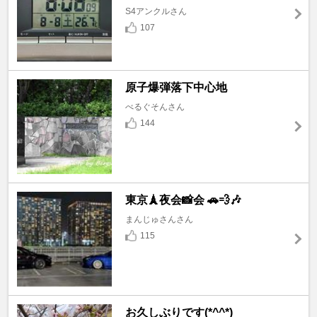
S4アンクルさん
107
原子爆弾落下中心地
べるぐそんさん
144
東京🗼夜会📸会 🚗💨🎶
まんじゅさんさん
115
お久しぶりです(*^^*)