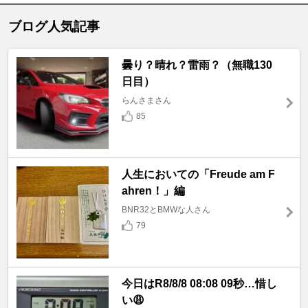
ブログ人気記事
曇り？晴れ？雷雨？（無職130
日目）
らんさまさん
85
人生においての「Freude am F
ahren！」編
BNR32とBMWな人さん
79
今日はR8/8/8 08:08 09秒…惜し
い😩