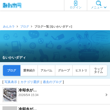
ログイン
メニュー
みんカラ
ブログ
ブログ一覧 [るいかいダディ]
るいかいダディ
ラップ
ブログ
愛車紹介
アルバム
グループ
ヒストリ
タイム
[
写真表示
｜
カテゴリ選択
｜
過去のブログ
]
冷却水が…
2026/5/4 15:34
冷却水が…