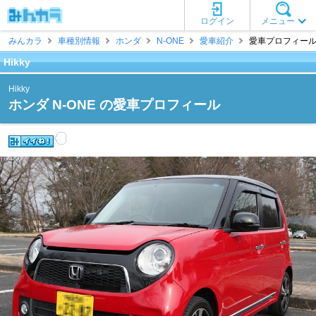
ログイン
メニュー
みんカラ
車種別情報
ホンダ
N-ONE
愛車紹介
愛車プロフィール [H
Hikky
Hikky
ホンダ N-ONE の愛車プロフィール