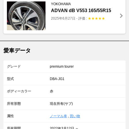
YOKOHAMA
ADVAN dB V553 165/55R15
2025年6月27日
-
評価 :
★
★
★
★
★
愛車データ
グレード
premium tourer
型式
DBA-JG1
ボディーカラー
赤
所有形態
現在所有(サブ)
属性
ノーマル車
,
買い物
所有期間
2022年3月12日 ～