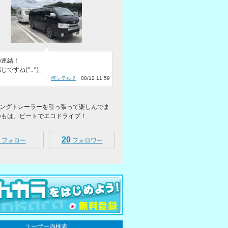
の連結！
じですね(^｡^)」
何シテル？
08/12 11:59
ングトレーラーを引っ張って楽しんでま
つもは、ビートでエコドライブ！
20
フォロー
フォロワー
ユーザー内検索