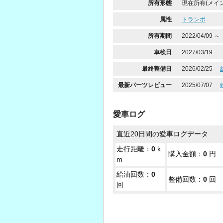
所有形態
現在所有(メイン
属性
トランポ
所有期間
2022/04/09 ～
車検日
2027/03/19
最終整備日
2026/02/25
最新パーツレビュー
2025/07/07
愛車ログ
直近20日間の愛車ログデータ
走行距離：
0
k
購入金額：
0
円
m
給油回数：
0
整備回数：
0
回
回