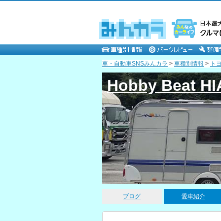
車・自動車SNSみんカラ
>
車種別情報
>
ト
Hobby Beat H
ブログ
愛車紹介