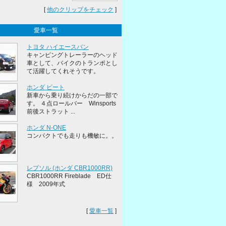
[
他のクリップをチェック
]
愛車一覧
トヨタ ハイエースバン
キャンピングトレーラーのヘッド
車として、バイクのトランポとし
て活躍してくれそうです。
ホンダ ビート
新車から乗り続けからだの一部で
す。 ４点ロールバー Winsports
前後ストラット ...
ホンダ N-ONE
コンパクトでも走りも機敏に。。
レプソル (ホンダ CBR1000RR)
CBR1000RR Fireblade ED仕
様 2009年式
[
愛車一覧
]