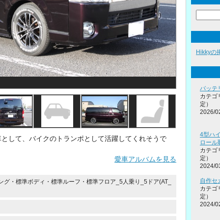
Hikky
バッテ
カテゴ
定）
2026/0
4型ハ
車として、バイクのトランポとして活躍してくれそうで
ロール
カテゴ
定）
愛車アルバムを見る
2024/0
自作セ
ロング・標準ボディ・標準ルーフ・標準フロア_5人乗り_5ドア(AT_
カテゴ
定）
2024/0