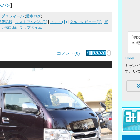
]
スバン
プロフィール
(
愛車ログ
)
燃費記録
|
フォトアルバム (1)
|
フォト (1)
|
クルマレビュー (1)
|
買
い物記録
|
ラップタイム
「初
いい感
コメント(0)
Hikky
キャンピ
す。 い
8