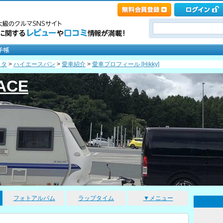
ヨタ
>
ハイエースバン
>
愛車紹介
>
愛車プロフィール [Hikky]
IACE
フォトアルバム
ラップタイム
▼メニュー