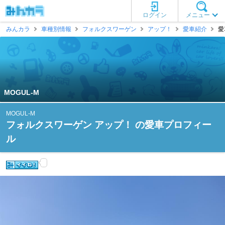
ログイン
メニュー
みんカラ
車種別情報
フォルクスワーゲン
アップ！
愛車紹介
愛
MOGUL-M
MOGUL-M
フォルクスワーゲン アップ！ の愛車プロフィー
ル