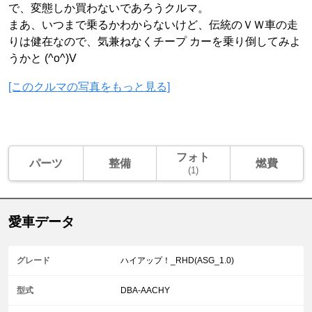
で、変態しか買わないであろうクルマ。
まあ、いつまで乗るかわからないけど、伝統のＶＷ車の走
りは健在なので、気兼ねなくチープ カーを乗り倒してみよ
うかと (^o^)V
[このクルマの写真をもっと見る]
フォト
パーツ
整備
燃費
(1)
愛車データ
グレード
ハイアップ！_RHD(ASG_1.0)
型式
DBA-AACHY