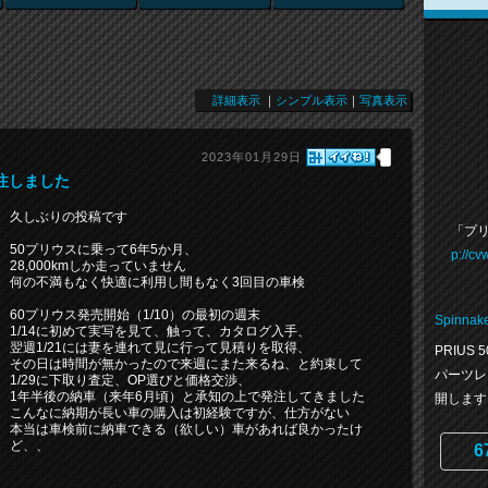
詳細表示
｜
シンプル表示
｜
写真表示
2023年01月29日
発注しました
久しぶりの投稿です
「プリ
50プリウスに乗って6年5か月、
p://c
28,000kmしか走っていません
何の不満もなく快適に利用し間もなく3回目の車検
60プリウス発売開始（1/10）の最初の週末
Spinnak
1/14に初めて実写を見て、触って、カタログ入手、
翌週1/21には妻を連れて見に行って見積りを取得、
PRIUS
その日は時間が無かったので来週にまた来るね、と約束して
パーツレ
1/29に下取り査定、OP選びと価格交渉、
1年半後の納車（来年6月頃）と承知の上で発注してきました
開します
こんなに納期が長い車の購入は初経験ですが、仕方がない
本当は車検前に納車できる（欲しい）車があれば良かったけ
ど、、
6