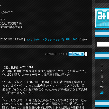
か
いのか？？
ので
販売会社で試乗予約
試乗後に謝る予定）
2023/02/01 17:23:05 |
コメント(0)
|
トラックバック(0)
|
PRIUS60
| クルマ
2023年01月14日
日
（遡り投稿）2023/1/14
2023年1月10日に発売開始された新型プリウス、その週末にプリ
1
ウス50を購入したディーラーに展示車を観に行った
8
.
15
ワールドプレミア（2022年11月16日）から諸々情報を集めまく
って、ようやくホンモノに出会えたドキドキ・ワクワク感。 装
22
備もデザインも値段も大幅に変わったから実物確認するまで見切
29
り発注は出来なかった...
.
ショッピングモール内にあるため多くの人だかりができて、なか
なかジックリ観る余裕が無かったが、間隙を付いて乗り込んで、
観て、触って、自分自身の中では即決！ あとは家族を説得する