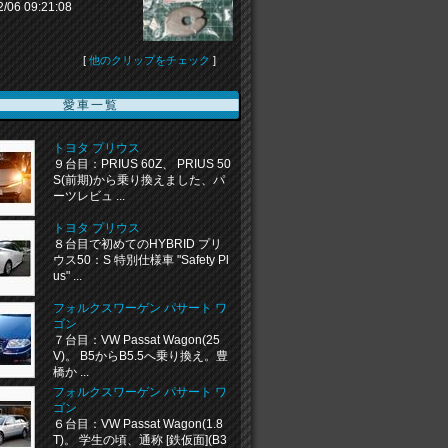
2/06 09:21:08
[
他のクリップをチェック
]
愛車一覧
トヨタ プリウス
９台目：PRIUS 60Z、 PRIUS 50
S(前期)から乗り換えました、パ
ーツレビュ ...
トヨタ プリウス
８台目で初めてのHYBRID プリ
ウス50：S 特別仕様車 "Safety Pl
us" ...
フォルクスワーゲン パサート ワ
ゴン
７台目：VW Passat Wagon(25
V)。 B5からB5.5へ乗り換え。豊
橋か ...
フォルクスワーゲン パサート ワ
ゴン
６台目：VW Passat Wagon(1.8
T)。 学生の頃、通称 [鉄仮面](B3