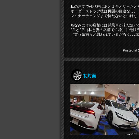
私の注文で残り枠はあと１台となったと
オーダーストップ後は再開の目途なし、
マイナーチェンジまで待たないといけな
ちなみにその店舗には試乗車が未だ無い
2/4と2/5（私と妻の名前で２枠）に他
（買う気満々と思われているだろう､､､
Posted at 
初対面