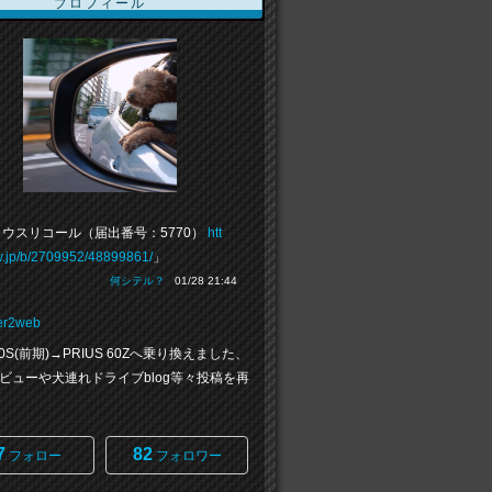
プロフィール
ウスリコール（届出番号：5770）
htt
vw.jp/b/2709952/48899861/
」
何シテル？
01/28 21:44
er2web
 50S(前期)→PRIUS 60Zへ乗り換えました、
ビューや犬連れドライブblog等々投稿を再
7
82
フォロー
フォロワー