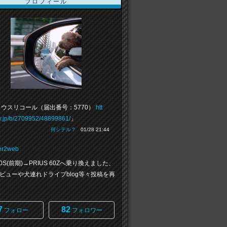
プロフィール
ウスリコール（届出番号：5770）
htt
vw.jp/b/2709952/48899861/
」
何シテル？
01/28 21:44
er2web
 50S(前期)→PRIUS 60Zへ乗り換えました、
ビューや犬連れドライブblog等々投稿を再
7
82
フォロー
フォロワー