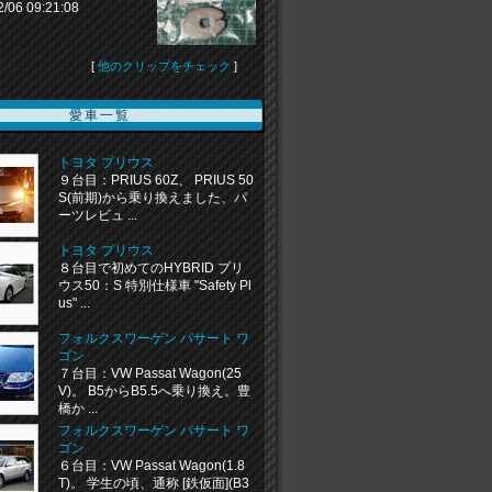
2/06 09:21:08
[
他のクリップをチェック
]
愛車一覧
トヨタ プリウス
９台目：PRIUS 60Z、 PRIUS 50
S(前期)から乗り換えました、パ
ーツレビュ ...
トヨタ プリウス
８台目で初めてのHYBRID プリ
ウス50：S 特別仕様車 "Safety Pl
us" ...
フォルクスワーゲン パサート ワ
ゴン
７台目：VW Passat Wagon(25
V)。 B5からB5.5へ乗り換え。豊
橋か ...
フォルクスワーゲン パサート ワ
ゴン
６台目：VW Passat Wagon(1.8
T)。 学生の頃、通称 [鉄仮面](B3