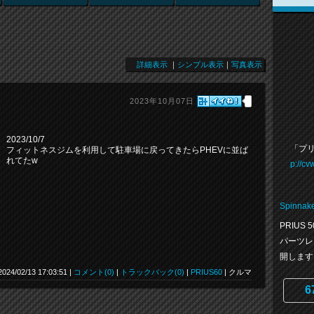
詳細表示
｜
シンプル表示
｜
写真表示
2023年10月07日
2023/10/7
「プリ
フィットネスジムを利用して駐車場に戻ってきたらPHEVに並ば
れてたw
p://c
Spinnak
PRIUS
パーツレ
開します
2024/02/13 17:03:51 |
コメント(0)
|
トラックバック(0)
|
PRIUS60
| クルマ
6