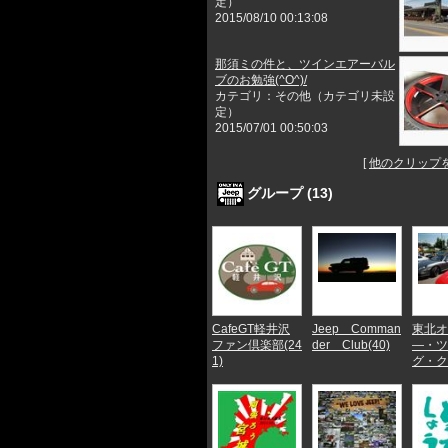
定）
2015/08/10 00:13:08
那須ミの件と、ツインエアーバル
ブのお勉強(^O^)/
カテゴリ：その他（カテゴリ未設
定）
2015/07/01 00:50:03
[
他のクリップ
グループ (13)
CafeGT軽井沢
Jeep Comman
東北オ
ファン倶楽部(24
der Club(40)
―・ツ
1)
グ・クラ