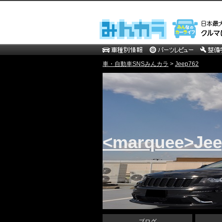
車・自動車SNSみんカラ
>
Jeep762
<marquee>J
ブログ