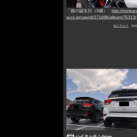
「娘の誕生日（3歳）
http://minkar
w.co.jp/userid/271096/album/75313/
何シテル？
03/0
ハイタッチ！drive