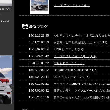
ジープ グランドチェロキー
a.carvie
」
1 01:00
最新 ブログ
15/12/16 23:35
少し早いけど.....今年もお世話になりましたm(_
15/11/26 00:13
家族サービスと最近購入したパーツ (13)
15/10/09 00:54
FTS6 と スマサミ (22)
15/09/24 23:42
月一ブログ間に合った(>_<) (14)
15/08/11 00:32
貼り忘れましたが..... (0)
15/08/10 00:12
Nagano Smile Summit 2015 (14)
15/07/21 23:44
2015 那須ミーティング (6)
15/07/12 01:22
デイライトのLED打ち替えについて..... (12
15/07/01 00:42
那須ミの件と、ツインエアーバルブのお勉強(^O
15/06/23 16:59
幹事のやまちゃんが、とっても困っています(>_