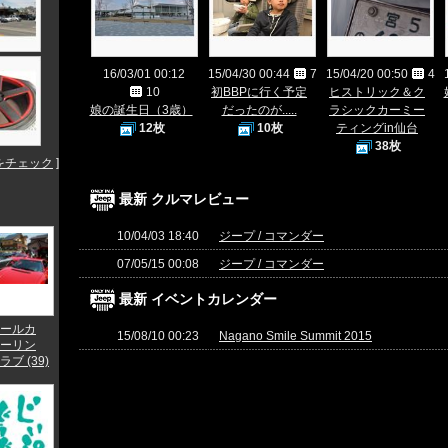
16/03/01 00:12
15/04/30 00:44
7
15/04/20 00:50
4
10
初BBPに行く予定
ヒストリック＆ク
娘の誕生日（3歳）
だったのが.....
ラシックカーミー
12枚
10枚
ティングin仙台
38枚
をチェック
]
最新 クルマレビュー
10/04/03 18:40
ジープ / コマンダー
07/05/15 00:08
ジープ / コマンダー
最新 イベントカレンダー
ールカ
15/08/10 00:23
Nagano Smile Summit 2015
ーリン
ブ (39)