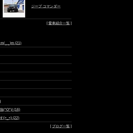
ジープ コマンダー
[
愛車紹介一覧
]
 _)m (21)
)
^)/ (16)
<) (22)
[
ブログ一覧
]