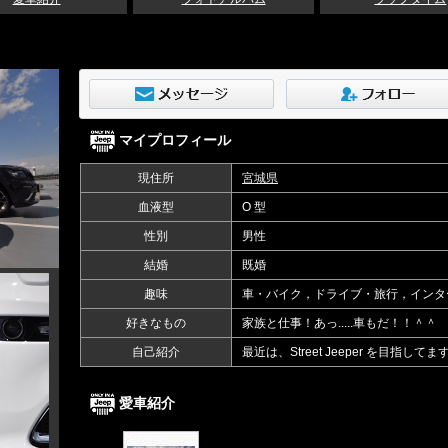
マイプロフィール
現住所
宮城県
血液型
O 型
性別
男性
結婚
既婚
趣味
車・バイク，ドライブ・旅行，インタ
好きなもの
家族と仕事！あっ.....車もだ！！＾＾
自己紹介
最近は、Street Jeeper を目指してま
愛車紹介