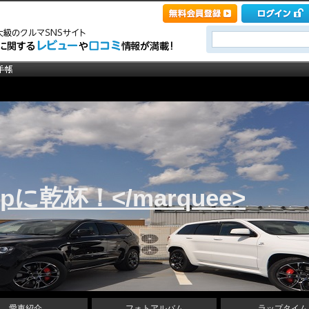
eepに乾杯！</marquee>
愛車紹介
フォトアルバム
ラップタイム