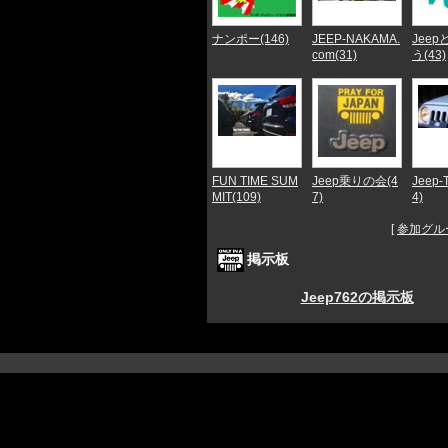
ナンポー(146)
JEEP-NAKAMA.
Jee
com(31)
う(43)
FUN TIME SUM
Jeep乗りの会(4
Jeep-T
MIT(109)
7)
4)
[
参加グル
掲示板
Jeep762の掲示板