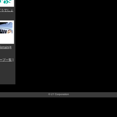
pどうでしょ
errain(4
ープ一覧
]
© LY Corporation