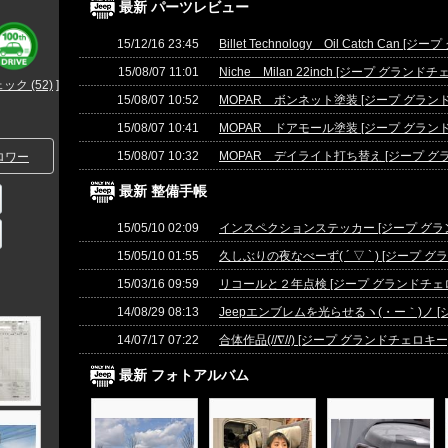
最新 パーツレビュー
15/12/16 23:45
Billet Technology Oil Catch Can 
15/08/07 11:01
Niche Milan 22inch [ジープ グランドチェ
ク (52)
]
15/08/07 10:52
MOPAR ボンネット塗装 [ジープ グランドチ
15/08/07 10:41
MOPAR ドアモール塗装 [ジープ グランドチ
15/08/07 10:32
MOPAR デイライト打ち替え [ジープ グラ
ロワー
最新 整備手帳
15/05/10 02:09
インスペクションステッカー [ジープ グラン
15/05/10 01:55
久しぶりの夜なべーず( ´ ▽ ` ) [ジープ グ
15/03/16 09:59
リコールと２年点検 [ジープ グランドチェロキ
14/08/29 08:13
Jeepエンブレムを光らせるヽ(・ー｀)ノ [ジ
14/07/17 07:22
合体作品(//∇//) [ジープ グランドチェロキー] 
最新 フォトアルバム