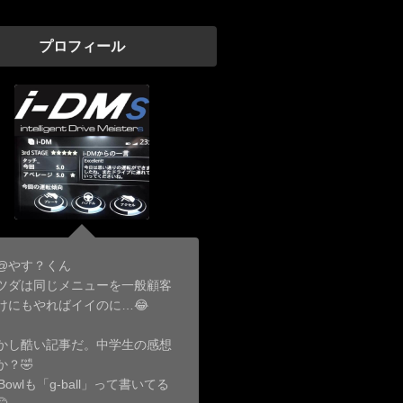
プロフィール
@やす？くん
ツダは同じメニューを一般顧客
けにもやればイイのに…😂
かし酷い記事だ。中学生の感想
か？🤣
-Bowlも「g-ball」って書いてる