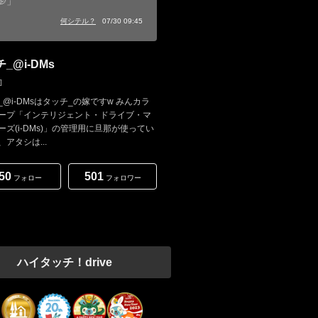
🤭」
何シテル？
07/30 09:45
_@i-DMs
]
_@i-DMsはタッチ_の嫁ですw みんカラ
ープ「インテリジェント・ドライブ・マ
ーズ(i-DMs)」の管理用に旦那が使ってい
アタシは...
50
501
フォロー
フォロワー
ハイタッチ！drive