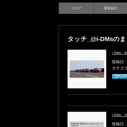
ブログ
愛車紹介
タッチ_@i-DMsの
i-DMs：Be
投稿日：2
カテゴ
i-DMs
投稿日：2