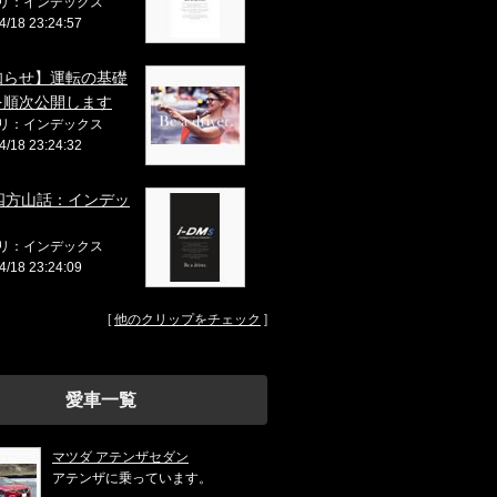
リ：インデックス
4/18 23:24:57
知らせ】運転の基礎
を順次公開します
リ：インデックス
4/18 23:24:32
M四方山話：インデッ
リ：インデックス
4/18 23:24:09
[
他のクリップをチェック
]
愛車一覧
マツダ アテンザセダン
アテンザに乗っています。