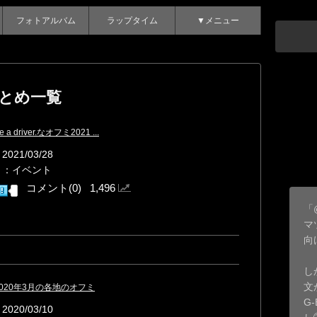
フォトアルバム
ラップタイム
▼メニュー
まとめ一覧
 a driver.なオフミ2021 ...
021/03/28
リ：イベント
コメント(0) 1,496
「
マ
向
し
文
：2020年3月の各地のオフミ
G
020/03/10