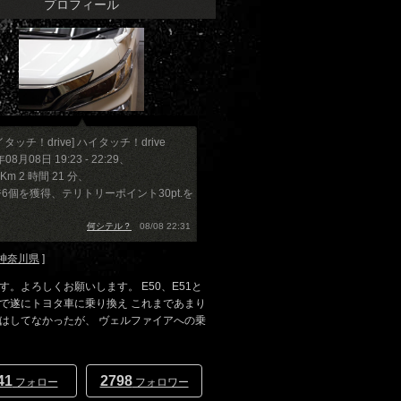
プロフィール
タッチ！drive] ハイタッチ！drive
年08月08日 19:23 - 22:29、
3 Km 2 時間 21 分、
6個を獲得、テリトリーポイント30pt.を
」
何シテル？
08/08 22:31
神奈川県
]
す。よろしくお願いします。 E50、E51と
で遂にトヨタ車に乗り換え これまであまり
はしてなかったが、 ヴェルファイアへの乗
41
2798
フォロー
フォロワー