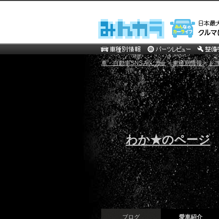
車・自動車SNSみんカラ
>
車種別情報
>
ト
わか★のページ
ブログ
愛車紹介