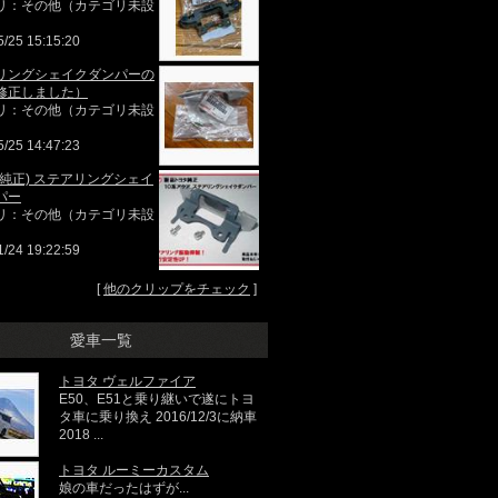
リ：その他（カテゴリ未設
5/25 15:15:20
リングシェイクダンパーの
修正しました）
リ：その他（カテゴリ未設
5/25 14:47:23
(純正) ステアリングシェイ
パー
リ：その他（カテゴリ未設
1/24 19:22:59
[
他のクリップをチェック
]
愛車一覧
トヨタ ヴェルファイア
E50、E51と乗り継いで遂にトヨ
タ車に乗り換え 2016/12/3に納車
2018 ...
トヨタ ルーミーカスタム
娘の車だったはずが...