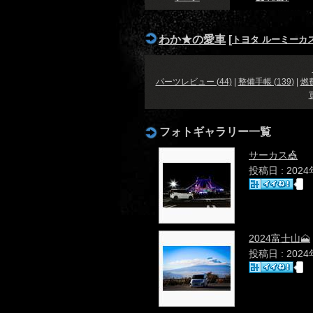
わか★の愛車
[
トヨタ ルーミーカ
パーツレビュー (44)
|
整備手帳 (139)
|
燃費
フォトギャラリー一覧
サーカス🎪
投稿日 : 202
2024富士山🗻
投稿日 : 202