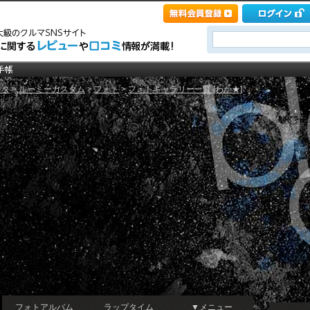
ヨタ
>
ルーミーカスタム
>
フォト
>
フォトギャラリー一覧 [わか★]
フォトアルバム
ラップタイム
▼メニュー