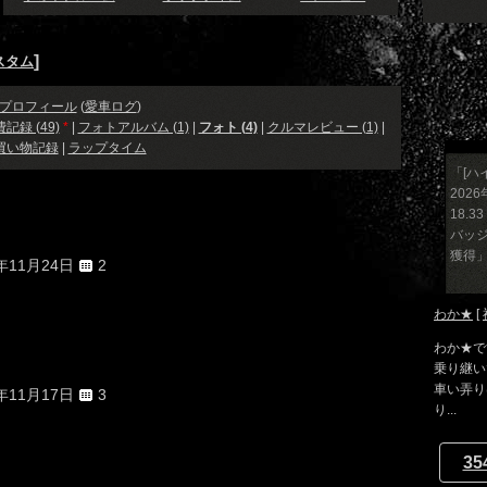
]
スタム
プロフィール
(
愛車ログ
)
記録 (49)
*
|
フォトアルバム (1)
|
フォト (4)
|
クルマレビュー (1)
|
買い物記録
|
ラップタイム
「[ハイ
2026
18.3
バッジ
獲得
4年11月24日
2
わか★
[
わか★で
乗り継い
車い弄り
4年11月17日
3
り...
35