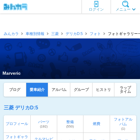
ログイン
メニュー
みんカラ
車種別情報
三菱
デリカD:5
フォト
フォトギャラリー一覧 [
Marveric
ラップ
ブログ
愛車紹介
アルバム
グループ
ヒストリ
タイム
三菱 デリカD:5
フォトアル
パーツ
整備
プロフィール
燃費
バム
(192)
(550)
(1)
フォトギャラ
クルマレビ