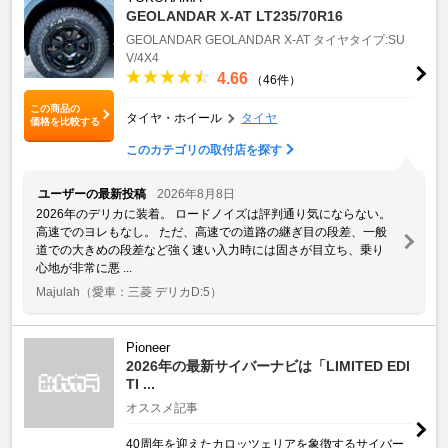
GEOLANDAR X-AT LT235/70R16
GEOLANDAR
GEOLANDAR X-AT
タイヤタイプ:SU
V/4X4
4.66
（46件）
この商品の
タイヤ・ホイール
タイヤ
価格を比較する
このカテゴリの取付店を探す
ユーザーの最新投稿
2026年8月8日
2026年のデリカに装着。 ロードノイズは評判通り気にならない。
高速でのヨレもなし。 ただ、高速での道路の継ぎ目の段差、一般
道での大きめの段差など強く速い入力時には固さが目立ち、乗り
心地が非常に悪 ...
Majulah
（愛車：三菱 デリカD:5）
Pioneer
2026年の最新サイバーナビは「LIMITED EDI
TI ...
オススメ記事
40周年を迎えたカロッツェリアを象徴するサイバー