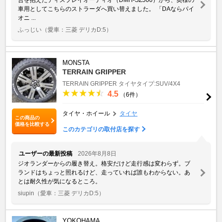
車用としてこちらのストラーダへ買い替えました。 「DAならパイ
オニ ...
ふっじい
（愛車：三菱 デリカD:5）
MONSTA
TERRAIN GRIPPER
TERRAIN GRIPPER
タイヤタイプ:SUV/4X4
4.5
（6件）
タイヤ・ホイール
タイヤ
この商品の
価格を比較する
このカテゴリの取付店を探す
ユーザーの最新投稿
2026年8月8日
ジオランダーからの履き替え。格安だけど走行感は変わらず。ブ
ランドはちょっと照れるけど、走っていれば誰もわからない。あ
とは耐久性が気になるところ。
siupin
（愛車：三菱 デリカD:5）
YOKOHAMA