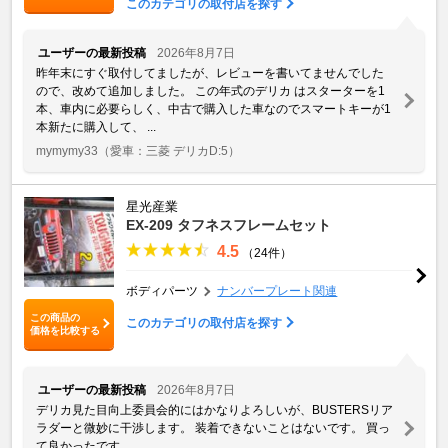
このカテゴリの取付店を探す
ユーザーの最新投稿
2026年8月7日
昨年末にすぐ取付してましたが、レビューを書いてませんでした
ので、改めて追加しました。 この年式のデリカ はスターターを1
本、車内に必要らしく、中古で購入した車なのでスマートキーが1
本新たに購入して、 ...
mymymy33
（愛車：三菱 デリカD:5）
星光産業
EX-209 タフネスフレームセット
4.5
（24件）
ボディパーツ
ナンバープレート関連
この商品の
このカテゴリの取付店を探す
価格を比較する
ユーザーの最新投稿
2026年8月7日
デリカ見た目向上委員会的にはかなりよろしいが、BUSTERSリア
ラダーと微妙に干渉します。 装着できないことはないです。 買っ
て良かったです。