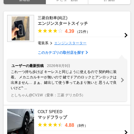
三菱自動車(純正)
エンジンスタートスイッチ
4.39
（21件）
電装系
エンジンスターター
このカテゴリの取付店を探す
ユーザーの最新投稿
2026年8月9日
これ一つ持ち歩けば キーレスと同じように使えるので 契約時に装
着。 メカニカルキーが無いので 鍵でドアのロックとアンロックは
出来ません… まぁ、鍵出して使う事ってあまり無いと 思うんで良
いけど^ ...
としちゃん@CV1W
（愛車：三菱 デリカD:5）
COLT SPEED
マッドフラップ
4.88
（8件）