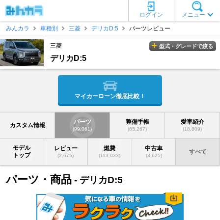
ログイン
メニュー
みんカラ
車種別
三菱
デリカD:5
パーツレビュー
三菱
型式・グレードで絞る
デリカD:5
マイカーローン徹底比較！
パーツ
整備手帳
愛車紹介
カスタム情報
(99,061)
(65,267)
(18,809)
モデル
レビュー
燃費
中古車
すべて
トップ
(2,675)
(113,033)
(3,625)
パーツ・商品
- デリカD:5