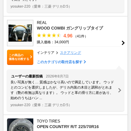
yosuker-220
（愛車：三菱 デリカD:5）
REAL
WOOD COMBI ガングリップタイプ
4.96
（41件）
購入価格：34,000円
インテリア
ステアリング
この商品の
価格を比較する
このカテゴリの取付店を探す
ユーザーの最新投稿
2026年8月7日
良い写真が無く… 質感はかなり高いので満足しています。 ウッド
とのコンビを選択しましたが、デリカ内装の木目と調和がとれま
す（艶の有無は異なります）。 ウッドと革の滑り方に差があり、
始めのうちはハン ...
yosuker-220
（愛車：三菱 デリカD:5）
TOYO TIRES
OPEN COUNTRY R/T 225/70R16