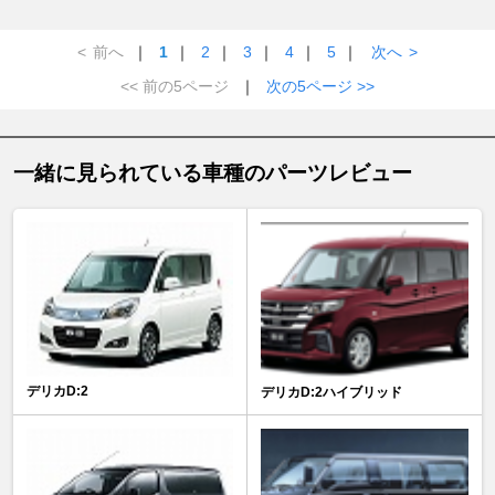
<
前へ
｜
1
｜
2
｜
3
｜
4
｜
5
｜
次へ
>
<< 前の5ページ
｜
次の5ページ >>
一緒に見られている車種のパーツレビュー
デリカD:2
デリカD:2ハイブリッド