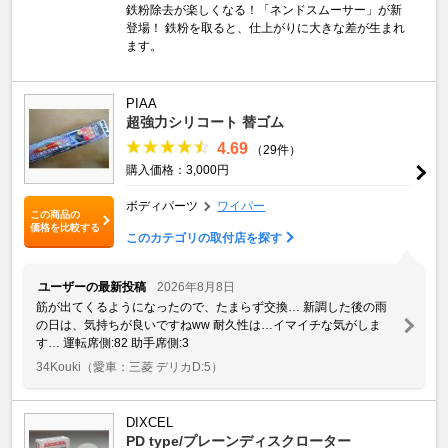
鉄粉除去が楽しくなる！「ネンドスムーサー」が新
登場！ 鉄粉を取ると、仕上がりに大きな差が生まれ
ます。
PIAA
超強力シリコート 替ゴム
4.69
（29件）
購入価格：3,000円
ボディパーツ
ワイパー
この商品の
価格を比較する
このカテゴリの取付店を探す
ユーザーの最新投稿
2026年8月8日
筋が出てくるようになったので、たまらず交換… 新調した後の雨
の日は、気持ちが良いですねww 耐久性は…イマイチな気がしま
す… 運転席側:82 助手席側:3
34Kouki
（愛車：三菱 デリカD:5）
DIXCEL
PD type/プレーンディスクローター