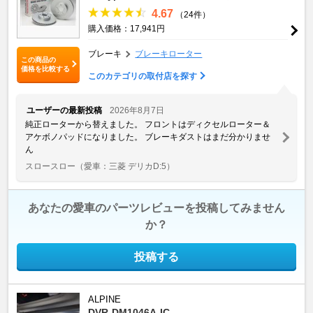
4.67
（24件）
購入価格：17,941円
ブレーキ
ブレーキローター
この商品の
価格を比較する
このカテゴリの取付店を探す
ユーザーの最新投稿
2026年8月7日
純正ローターから替えました。 フロントはディクセルローター＆
アケボノパッドになりました。 ブレーキダストはまだ分かりませ
ん
スロースロー
（愛車：三菱 デリカD:5）
あなたの愛車のパーツレビューを投稿してみません
か？
投稿する
ALPINE
DVR-DM1046A-IC