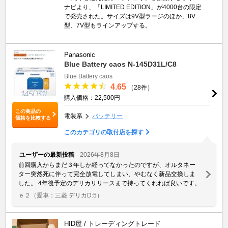
ナビより、「LIMITED EDITION」が4000台の限定
で発売された。サイズは9V型ラージのほか、8V
型、7V型もラインアップする。
Panasonic
Blue Battery caos N-145D31L/C8
Blue Battery caos
4.65
（28件）
購入価格：22,500円
この商品の
電装系
バッテリー
価格を比較する
このカテゴリの取付店を探す
ユーザーの最新投稿
2026年8月8日
前回購入からまだ３年しか経ってなかったのですが、オルタネー
ター突然死に伴って完全放電してしまい、やむなく新品交換しま
した。 4年後予定のデリカリリースまで持ってくれれば良いです。
ｅ２
（愛車：三菱 デリカD:5）
HID屋 / トレーディングトレード