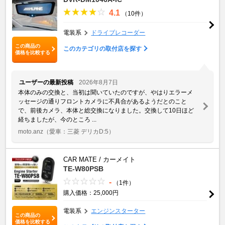
4.1
（10件）
電装系
ドライブレコーダー
この商品の
このカテゴリの取付店を探す
価格を比較する
ユーザーの最新投稿
2026年8月7日
本体のみの交換と、当初は聞いていたのですが、やはりエラーメ
ッセージの通りフロントカメラに不具合があるようだとのこと
で、前後カメラ、本体と総交換になりました。交換して10日ほど
経ちましたが、今のところ ...
moto.anz
（愛車：三菱 デリカD:5）
CAR MATE / カーメイト
TE-W80PSB
-
（1件）
購入価格：25,000円
電装系
エンジンスターター
この商品の
価格を比較する