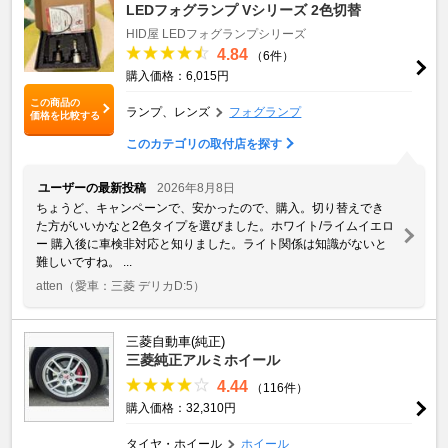
LEDフォグランプ Vシリーズ 2色切替
HID屋 LEDフォグランプシリーズ
4.84
（6件）
購入価格：6,015円
この商品の
ランプ、レンズ
フォグランプ
価格を比較する
このカテゴリの取付店を探す
ユーザーの最新投稿
2026年8月8日
ちょうど、キャンペーンで、安かったので、購入。切り替えでき
た方がいいかなと2色タイプを選びました。ホワイト/ライムイエロ
ー 購入後に車検非対応と知りました。ライト関係は知識がないと
難しいですね。 ...
atten
（愛車：三菱 デリカD:5）
三菱自動車(純正)
三菱純正アルミホイール
4.44
（116件）
購入価格：32,310円
タイヤ・ホイール
ホイール