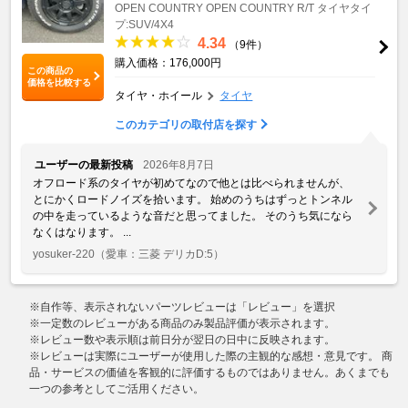
OPEN COUNTRY
OPEN COUNTRY R/T
タイヤタイ
プ:SUV/4X4
4.34
（9件）
購入価格：176,000円
この商品の
価格を比較する
タイヤ・ホイール
タイヤ
このカテゴリの取付店を探す
ユーザーの最新投稿
2026年8月7日
オフロード系のタイヤが初めてなので他とは比べられませんが、
とにかくロードノイズを拾います。 始めのうちはずっとトンネル
の中を走っているような音だと思ってました。 そのうち気になら
なくはなります。 ...
yosuker-220
（愛車：三菱 デリカD:5）
※自作等、表示されないパーツレビューは「レビュー」を選択
※一定数のレビューがある商品のみ製品評価が表示されます。
※レビュー数や表示順は前日分が翌日の日中に反映されます。
※レビューは実際にユーザーが使用した際の主観的な感想・意見です。 商
品・サービスの価値を客観的に評価するものではありません。あくまでも
一つの参考としてご活用ください。