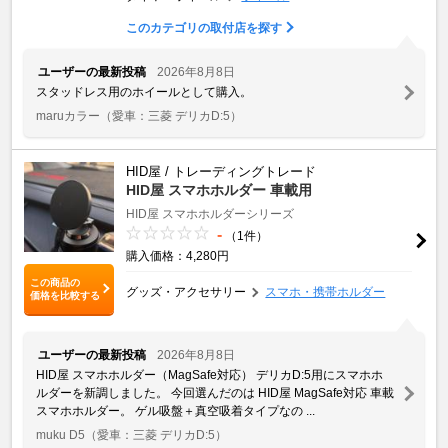
このカテゴリの取付店を探す
ユーザーの最新投稿
2026年8月8日
スタッドレス用のホイールとして購入。
maruカラー
（愛車：三菱 デリカD:5）
HID屋 / トレーディングトレード
HID屋 スマホホルダー 車載用
HID屋 スマホホルダーシリーズ
-
（1件）
購入価格：4,280円
この商品の
グッズ・アクセサリー
スマホ・携帯ホルダー
価格を比較する
ユーザーの最新投稿
2026年8月8日
HID屋 スマホホルダー（MagSafe対応） デリカD:5用にスマホホ
ルダーを新調しました。 今回選んだのは HID屋 MagSafe対応 車載
スマホホルダー。 ゲル吸盤＋真空吸着タイプなの ...
muku D5
（愛車：三菱 デリカD:5）