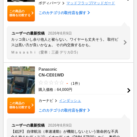
ボディパーツ
マッドフラップ/マッドガード
この商品の
このカテゴリの取付店を探す
価格を比較する
ユーザーの最新投稿
2026年8月9日
カッコ良いし余り他人と被らない。ワイヤーも丈夫そう。 取付ビ
スは黒い方が良いかなぁ。 その内交換するかも。
Ｍａｓａｓｈｉ
（愛車：三菱 デリカD:5）
Panasonic
CN-CE01WD
-
（1件）
購入価格：64,000円
カーナビ
インダッシュ
この商品の
価格を比較する
このカテゴリの取付店を探す
ユーザーの最新投稿
2026年8月9日
​【総評】 自律航法（車速連動）が機能しないという致命的な不具
合を抱えたディスプレイオーディオ（DMH-SZ500）から、奥様の