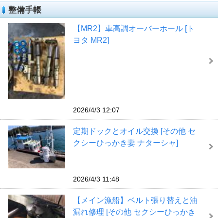
整備手帳
【MR2】車高調オーバーホール [ト
ヨタ MR2]
2026/4/3 12:07
定期ドックとオイル交換 [その他 セ
クシーひっかき妻 ナターシャ]
2026/4/3 11:48
【メイン漁船】ベルト張り替えと油
漏れ修理 [その他 セクシーひっかき