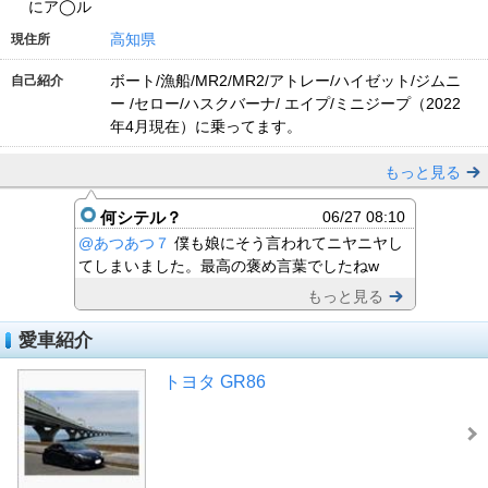
にア◯ル
高知県
現住所
ボート/漁船/MR2/MR2/アトレー/ハイゼット/ジムニ
自己紹介
ー /セロー/ハスクバーナ/ エイプ/ミニジープ（2022
年4月現在）に乗ってます。
もっと見る
何シテル？
06/27 08:10
@あつあつ７
僕も娘にそう言われてニヤニヤし
てしまいました。最高の褒め言葉でしたねw
もっと見る
愛車紹介
トヨタ GR86