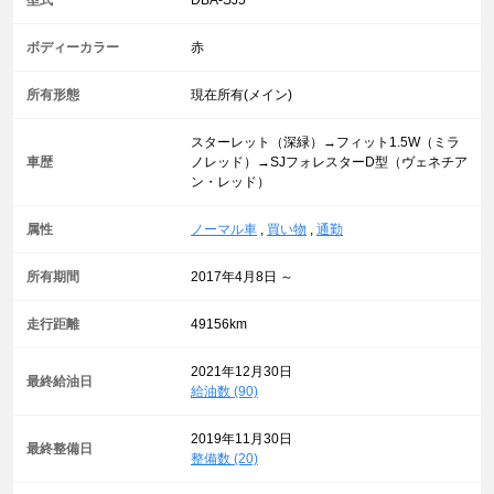
ボディーカラー
赤
所有形態
現在所有(メイン)
スターレット（深緑）→フィット1.5W（ミラ
車歴
ノレッド）→SJフォレスターD型（ヴェネチア
ン・レッド）
属性
ノーマル車
,
買い物
,
通勤
所有期間
2017年4月8日 ～
走行距離
49156km
2021年12月30日
最終給油日
給油数 (90)
2019年11月30日
最終整備日
整備数 (20)