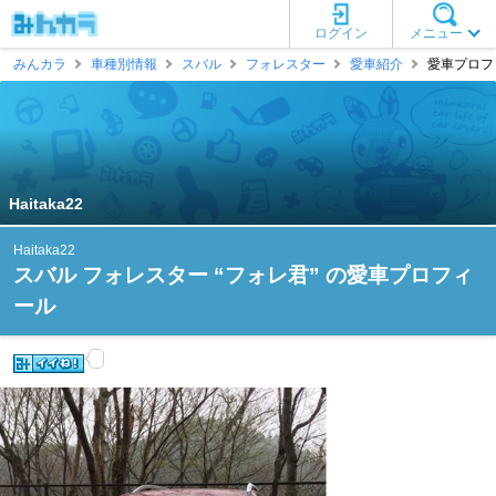
ログイン
メニュー
みんカラ
車種別情報
スバル
フォレスター
愛車紹介
愛車プロフィー
Haitaka22
Haitaka22
スバル フォレスター “フォレ君” の愛車プロフィ
ール