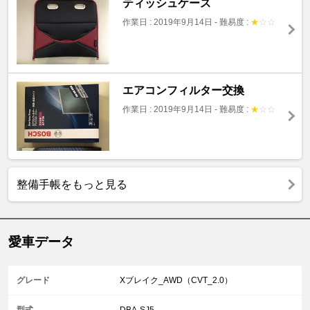
ティッシュケース
作業日 : 2019年9月14日
-
難易度 :
★
☆
☆
エアコンフィルター交換
作業日 : 2019年9月14日
-
難易度 :
★
☆
☆
整備手帳をもっと見る
愛車データ
グレード
Xブレイク_AWD（CVT_2.0）
型式
DBA-SJ5