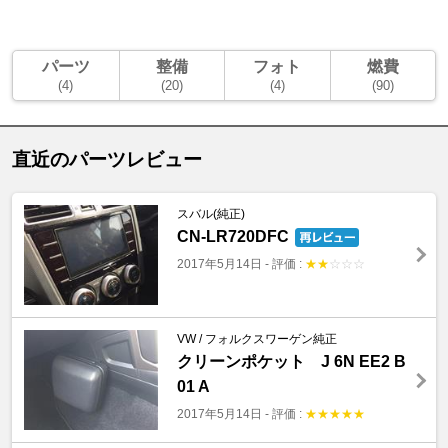
パーツ
整備
フォト
燃費
(4)
(20)
(4)
(90)
直近のパーツレビュー
スバル(純正)
CN-LR720DFC
2017年5月14日
-
評価 :
★
★
☆
☆
☆
VW / フォルクスワーゲン純正
クリーンポケット J 6N EE2 B
01 A
2017年5月14日
-
評価 :
★
★
★
★
★