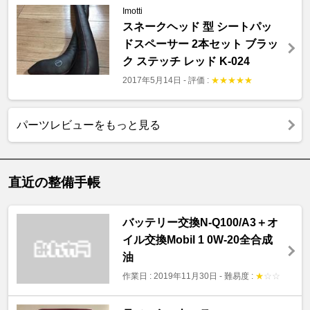
Imotti
スネークヘッド 型 シートパッ
ドスペーサー 2本セット ブラッ
ク ステッチ レッド K-024
2017年5月14日
-
評価 :
★
★
★
★
★
パーツレビューをもっと見る
直近の整備手帳
バッテリー交換N-Q100/A3＋オ
イル交換Mobil 1 0W-20全合成
油
作業日 : 2019年11月30日
-
難易度 :
★
☆
☆