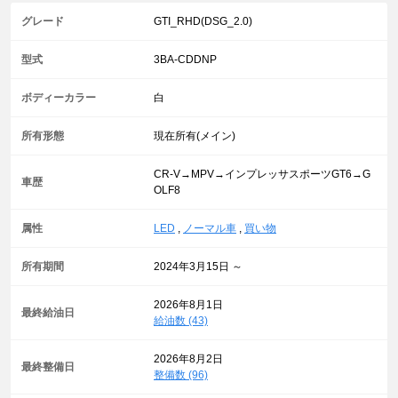
グレード
GTI_RHD(DSG_2.0)
型式
3BA-CDDNP
ボディーカラー
白
所有形態
現在所有(メイン)
CR-V→MPV→インプレッサスポーツGT6→G
車歴
OLF8
属性
LED
,
ノーマル車
,
買い物
所有期間
2024年3月15日 ～
2026年8月1日
最終給油日
給油数 (43)
2026年8月2日
最終整備日
整備数 (96)