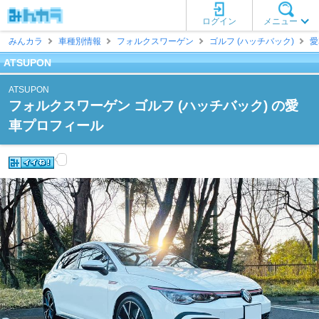
ログイン
メニュー
みんカラ
車種別情報
フォルクスワーゲン
ゴルフ (ハッチバック)
愛
ATSUPON
ATSUPON
フォルクスワーゲン ゴルフ (ハッチバック) の愛
車プロフィール