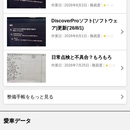
作業日 : 2026年8月2日
-
難易度 :
★
☆
☆
DiscoverProソフト(ソフトウェ
ア)更新('26/8/1)
作業日 : 2026年8月1日
-
難易度 :
★
☆
☆
日常点検と不具合？もろもろ
作業日 : 2026年7月25日
-
難易度 :
★
☆
☆
整備手帳をもっと見る
愛車データ