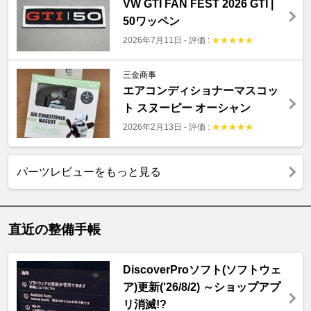
VW GTI FAN FEST 2026 GTI |
50ワッペン
2026年7月11日
-
評価 :
★
★
★
★
★
三金商事
エアコンディショナーマスコッ
ト スヌーピー オーシャン
2026年2月13日
-
評価 :
★
★
★
★
★
パーツレビューをもっと見る
直近の整備手帳
DiscoverProソフト(ソフトウェ
ア)更新('26/8/2) ～ショップアプ
リ消滅!?