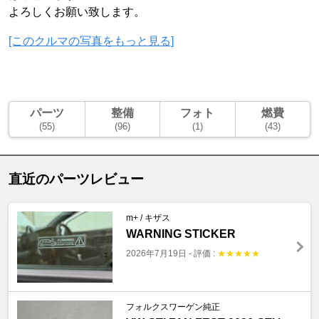
よろしくお願い致します。
[このクルマの写真をもっと見る]
パーツ
整備
フォト
燃費
(55)
(96)
(1)
(43)
直近のパーツレビュー
m+ / キザス
WARNING STICKER
2026年7月19日
-
評価 :
★
★
★
★
★
フォルクスワーゲン純正