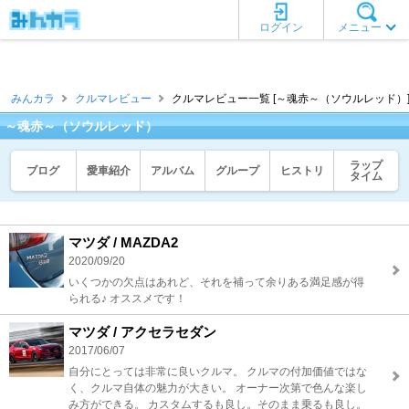
ログイン
メニュー
みんカラ
クルマレビュー
クルマレビュー一覧 [～魂赤～（ソウルレッド）
～魂赤～（ソウルレッド）
ラップ
ブログ
愛車紹介
アルバム
グループ
ヒストリ
タイム
マツダ / MAZDA2
2020/09/20
いくつかの欠点はあれど、それを補って余りある満足感が得
られる♪ オススメです！
マツダ / アクセラセダン
2017/06/07
自分にとっては非常に良いクルマ。 クルマの付加価値ではな
く、クルマ自体の魅力が大きい。 オーナー次第で色んな楽し
み方ができる。 カスタムするも良し。そのまま乗るも良し。