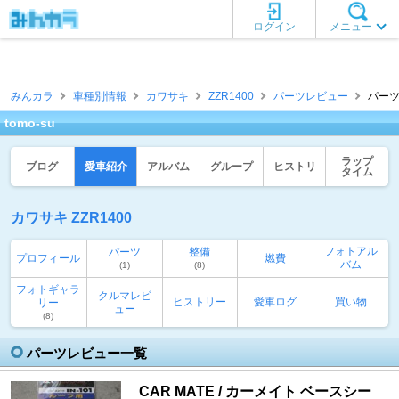
ログイン
メニュー
みんカラ
車種別情報
カワサキ
ZZR1400
パーツレビュー
パーツレ
tomo-su
ラップ
ブログ
愛車紹介
アルバム
グループ
ヒストリ
タイム
カワサキ ZZR1400
フォトアル
パーツ
整備
プロフィール
燃費
バム
(1)
(8)
フォトギャラ
クルマレビ
ヒストリー
愛車ログ
買い物
リー
ュー
(8)
パーツレビュー一覧
CAR MATE / カーメイト ベースシー