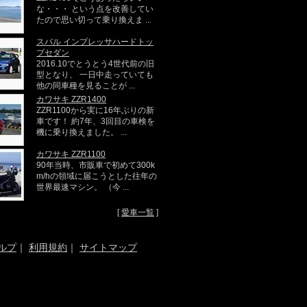
な・・・ という点を改善してい
たので思い切って乗り換えま ...
スバル インプレッサハードトッ
プセダン
2016.10でとうとう4世代前の旧
型となり、 一日中走っていても
他の同車種を見ることが ...
カワサキ ZZR1400
ZZR1100から実に16年ぶりの新
車です！ 約7年、3回目の車検を
機に乗り換えました。 ...
カワサキ ZZR1100
90年当時、市販車で初めて300k
m/hの領域に届こうとした往年の
世界最速マシン。 （今 ...
[
愛車一覧
]
ルプ
｜
利用規約
｜
サイトマップ