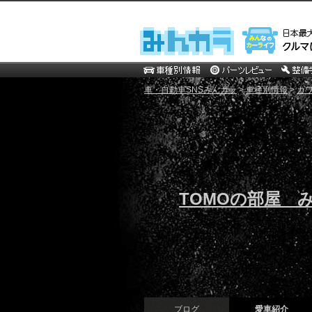
車・自動車SNSみんカラ
>
車種別情報
>
カ
TOMOの部屋 
ブログ
愛車紹介