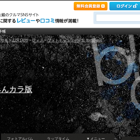
ワサキ
>
ZZR1400
>
フォト
>
フォトギャラリー一覧 [tomo-su]
みんカラ版
フォトアルバム
ラップタイム
▼メニュー