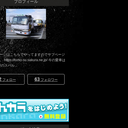
プロフィール
ージはこちらでやってますのでサブページ
ttps://tomo-su.sakura.ne.jp/ 今の愛車は
型のスバル...
2
63
フォロー
フォロワー