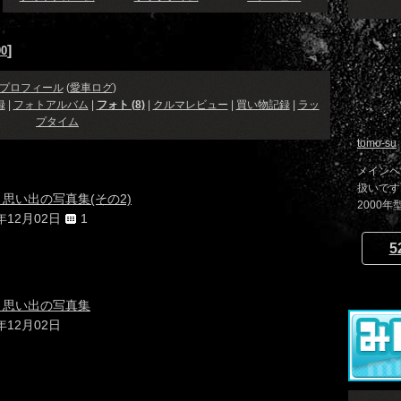
]
0
プロフィール
(
愛車ログ
)
録
|
フォトアルバム
|
フォト (8)
|
クルマレビュー
|
買い物記録
|
ラッ
プタイム
tomo-su
メインペ
扱いです。 h
8F 思い出の写真集(その2)
2000年
4年12月02日
1
5
8F 思い出の写真集
4年12月02日