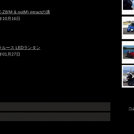
(M & notM) intractの溝
3年10月16日
ルース LEDランタン
3年01月27日
ヘ