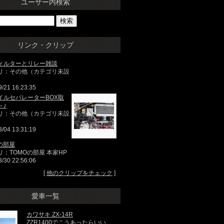
ユーザー内検索
リンク・クリップ
ィルターとリレー雑談
リ：その他（カテゴリ未設
9/21 16:23:35
イルセパレーターBOX取
～♪
リ：その他（カテゴリ未設
3/04 13:31:19
の部屋
リ：TOMOの部屋 本家HP
3/30 22:56:06
[
他のクリップをチェック
]
愛車一覧
カワサキ ZX-14R
ZZR1400でこうあったらいい