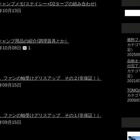
ャンプメモ(ステイシー+D2タープの組み合わせ)
4年10月13日
燃料フ
キャンプ用品の紹介(調理器具とか）
カテゴ
4年10月08日
1
定）
2025/0
自称オ
付完了
カテゴ
定）
解、ファンの軸受けグリスアップ その２(非保証！）
2021/0
4年09月15日
TOMO
カテゴ
2009/0
解、ファンの軸受けグリスアップ その１(非保証！）
4年09月15日