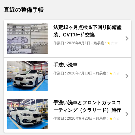
直近の整備手帳
法定12ヶ月点検＆下回り防錆塗
装、CVTﾌﾙｰﾄﾞ交換
作業日 : 2026年8月1日
-
難易度 :
★
☆
☆
手洗い洗車
作業日 : 2026年7月18日
-
難易度 :
★
☆
☆
手洗い洗車とフロントガラスコ
ーティング（クラリード）施行
作業日 : 2026年6月20日
-
難易度 :
★
☆
☆