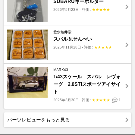
SUBARUキーホルダー
2026年5月23日
-
評価 :
★
★
★
★
★
垂水亀井堂
スバル瓦せんべい
2025年11月28日
-
評価 :
★
★
★
★
★
MARK43
1/43スケール スバル レヴォ
ーグ 2.0STIスポーツアイサイ
ト
2025年3月30日
-
評価 :
★
★
★
★
★
1
パーツレビューをもっと見る