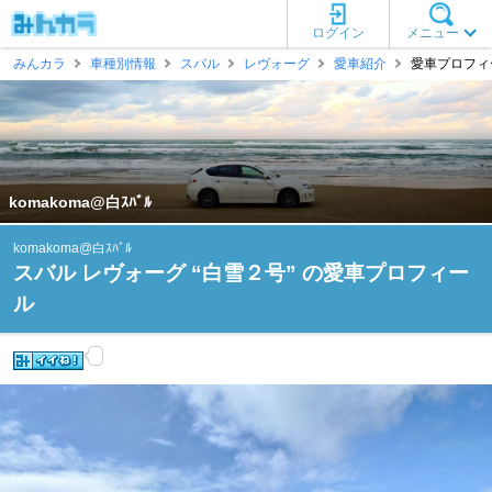
ログイン
メニュー
みんカラ
車種別情報
スバル
レヴォーグ
愛車紹介
愛車プロフィール
komakoma@白ｽﾊﾞﾙ
komakoma@白ｽﾊﾞﾙ
スバル レヴォーグ “白雪２号” の愛車プロフィー
ル