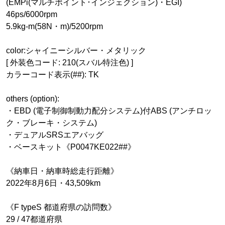
(EMPi(マルチポイント･インジェクション)・EGI)
46ps/6000rpm
5.9kg-m(58N・m)/5200rpm
color:シャイニーシルバー・メタリック
[ 外装色コード: 210(スバル特注色) ]
カラーコード表示(##): TK
others (option):
・EBD (電子制御制動力配分システム)付ABS (アンチロッ
ク・ブレーキ・システム)
・デュアルSRSエアバッグ
・ベースキット《P0047KE022##》
《納車日・納車時総走行距離》
2022年8月6日・43,509km
《F typeS 都道府県の訪問数》
29 / 47都道府県