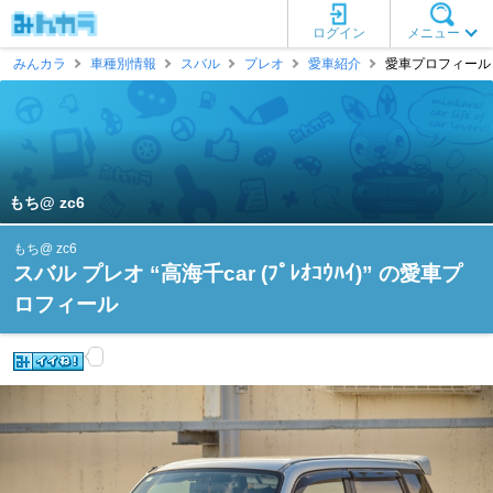
ログイン
メニュー
みんカラ
車種別情報
スバル
プレオ
愛車紹介
愛車プロフィール [
もち@ zc6
もち@ zc6
スバル プレオ “高海千car (ﾌﾟﾚｵｺｳﾊｲ)” の愛車プ
ロフィール