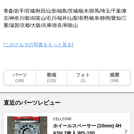
青森/岩手/宮城/秋田/山形/福島/茨城/栃木/群馬/埼玉/千葉/東
京/神奈川/新潟/富山/石川/福井/山梨/長野/岐阜/静岡/愛知/三
重/滋賀/京都/大阪/兵庫/奈良/和歌山
[このクルマの写真をもっと見る]
パーツ
整備
フォト
燃費
(199)
(120)
(1)
(194)
直近のパーツレビュー
CELLSTAR
ホイールスペーサー (10mm) 4H
&5H 2枚入 WS-100