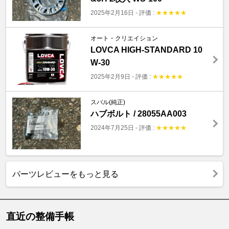
2025年2月16日
-
評価 :
★
★
★
★
★
オート・クリエイション
LOVCA HIGH-STANDARD 10
W-30
2025年2月9日
-
評価 :
★
★
★
★
★
スバル(純正)
ハブボルト / 28055AA003
2024年7月25日
-
評価 :
★
★
★
★
★
パーツレビューをもっと見る
直近の整備手帳