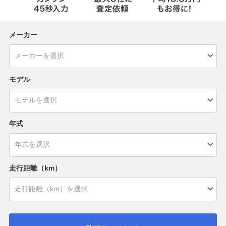
メーカー
モデル
年式
走行距離（km）