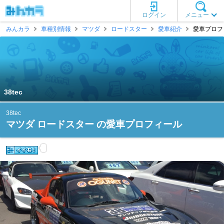
ログイン
メニュー
みんカラ
車種別情報
マツダ
ロードスター
愛車紹介
愛車プロフィー
38tec
38tec
マツダ ロードスター の愛車プロフィール