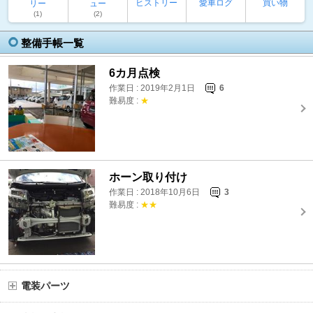
ヒストリー
愛車ログ
買い物
リー
ュー
(1)
(2)
整備手帳一覧
6カ月点検
作業日 : 2019年2月1日
6
難易度 :
★
ホーン取り付け
作業日 : 2018年10月6日
3
難易度 :
★★
電装パーツ