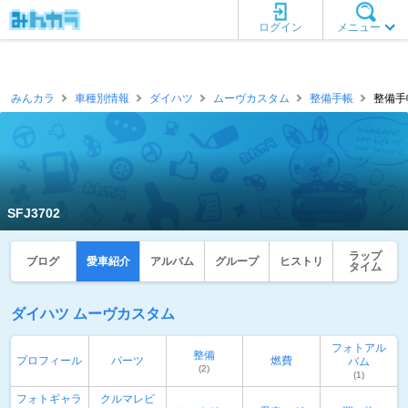
ログイン
メニュー
みんカラ
車種別情報
ダイハツ
ムーヴカスタム
整備手帳
整備手帳
SFJ3702
ラップ
ブログ
愛車紹介
アルバム
グループ
ヒストリ
タイム
ダイハツ ムーヴカスタム
フォトアル
整備
プロフィール
パーツ
燃費
バム
(2)
(1)
フォトギャラ
クルマレビ