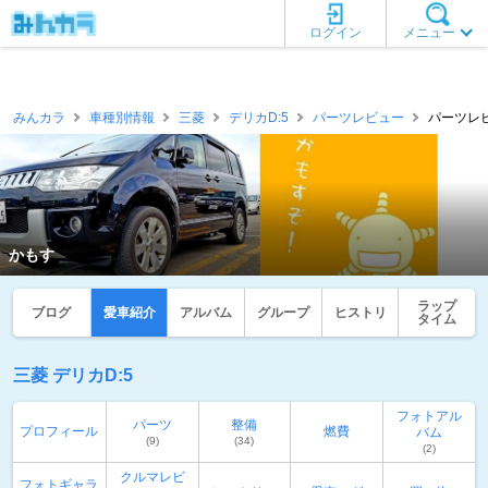
ログイン
メニュー
みんカラ
車種別情報
三菱
デリカD:5
パーツレビュー
パーツレビ
かもす
ラップ
ブログ
愛車紹介
アルバム
グループ
ヒストリ
タイム
三菱 デリカD:5
フォトアル
パーツ
整備
プロフィール
燃費
バム
(9)
(34)
(2)
クルマレビ
フォトギャラ